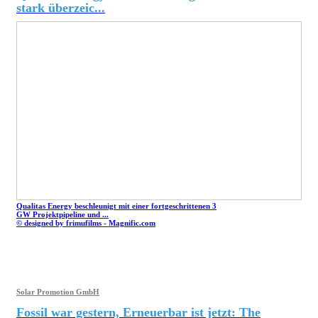
stark überzeic...
Qualitas Energy beschleunigt mit einer fortgeschrittenen 3
GW Projektpipeline und ...
© designed by frimufilms - Magnific.com
Solar Promotion GmbH
Fossil war gestern, Erneuerbar ist jetzt: The