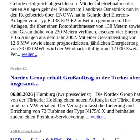
Gehrde erfolgreich abgeschlossen. Mit der Inbetriebnahme der
neuen Anlagen geht der Standort im Landkreis Osnabrück nun in
den Regelbetrieb über. ENOVA hat in Gehrde drei Enercon-
Anlagen vom Typ E-138 EP3 E2 in Betrieb genommen. Die
Anlagen, die über einen Rotordurchmesser von 138 Metern sowi
eine Gesamthöhe von 230 Metern verfügen, ersetzen vier Enerco
E-66 Anlagen aus dem Jahr 2002. Mit einer Gesamtleistung von
12,6 MW sowie einem prognostizierten, jährlichen Energieertrag
von 33.000 MWh wird der Windpark künftig rund 12.000 Zwei-
Per...
weiter...
Nordex SE
Nordex Group erhält Großauftrag in der Türkei übe
insgesamt...
06.08.2026
| Hamburg (iwr-pressedienst) - Die Nordex Group hat
von der Türkerler Holding einen neuen Auftrag in der Türkei übe
rund 525 MW erhalten. Der Vertrag umfasst die Lieferung und
Errichtung von 72 Turbinen des Typs N175/6.X und beinhaltet
zudem einen Premium-Servicevertrag ...
weiter...
VSB Holding GmbH