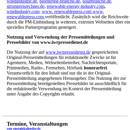
windindustrie.de
,
bioenergie-branche.de
,
solarbranche.de
,
strompreisrechner.de
,
renewable-energy-industry.com
,
windindustry.com,
www. renewablepress.com www.
renewablepress.com
veröffentlicht. Zusätzlich wird die Reichweite
durch die PM-Einbindung in weiteren, externen Webseiten über ein
spezielles Partnerprogramm gesteigert.
Nutzung und Verwendung der Pressemitteilungen und
Pressebilder von www.iwrpressedienst.de
Die Nutzung der auf
www.iwrpressedienst.de
gespreicherten
Original-Pressemitteilungen für redaktionelle Zwecke ist für
Agenturen, Medien, Webseitenbetreiber, Nachrichtenportale,
Printmedien, Radio-, Fernsehen, Hörfunk
honorarfrei
.
Verantwortlich für den Inhalt sind nur die in der Original-
Pressemitteilung angegebenen Herausgeber. Die Nutzung der zur
Pressemitteilung bereitgestellten Pressebilder ist ausschließlich für
die redaktionelle Verwendung im Kontext der Pressemitteilung
unter Angabe des Copyrights erlaubt.
Termine, Veranstaltungen
von energiekalender.de