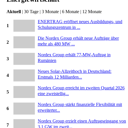
Aktuell
|
30 Tage
|
3 Monate
|
6 Monate
|
12 Monate
ENERTRAG eröffnet neues Ausbildungs- und
1
Schulungszentrum in ...
Die Nordex Group erhält neue Aufträge über
2
mehr als 480 MW ...
Nordex Group erhält 77-MW-Auftrag in
3
Rumänien
Neues Solar-Allzeithoch in Deutschland:
4
Erstmals 12 Milliarden...
Nordex Group erreicht im zweiten Quartal 2026
5
eine zweistellig...
Nordex Group stärkt finanzielle Flexibilität mit
6
erweiterter...
Nordex Group erzielt einen Auftragseingang von
7
3.1 GW im zweit...