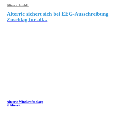
Alterric GmbH
Alterric sichert sich bei EEG-Ausschreibung
Zuschlag für all...
Alterric Windkraftanlage
© Alterric