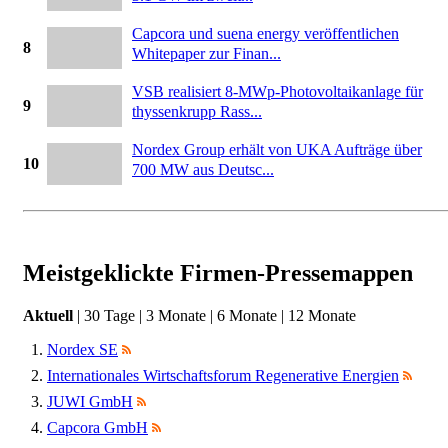
Capcora und suena energy veröffentlichen
8
Whitepaper zur Finan...
VSB realisiert 8-MWp-Photovoltaikanlage für
9
thyssenkrupp Rass...
Nordex Group erhält von UKA Aufträge über
10
700 MW aus Deutsc...
Meistgeklickte Firmen-Pressemappen
Aktuell
|
30 Tage
|
3 Monate
|
6 Monate
|
12 Monate
Nordex SE
Internationales Wirtschaftsforum Regenerative Energien
JUWI GmbH
Capcora GmbH