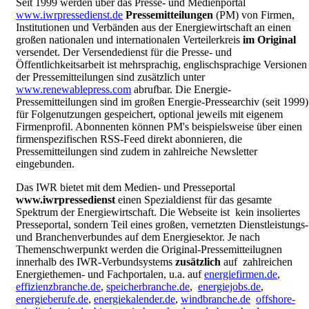
Seit 1999 werden über das Presse- und Medienportal
www.iwrpressedienst.de
Pressemitteilungen
(PM) von Firmen,
Institutionen und Verbänden aus der Energiewirtschaft an einen
großen nationalen und internationalen Verteilerkreis
im Original
versendet. Der Versendedienst für die Presse- und
Öffentlichkeitsarbeit ist mehrsprachig, englischsprachige Versionen
der Pressemitteilungen sind zusätzlich unter
www.renewablepress.com
abrufbar. Die Energie-
Pressemitteilungen sind im großen Energie-Pressearchiv (seit 1999)
für Folgenutzungen gespeichert, optional jeweils mit eigenem
Firmenprofil. Abonnenten können PM's beispielsweise über einen
firmenspezifischen RSS-Feed direkt abonnieren, die
Pressemitteilungen sind zudem in zahlreiche Newsletter
eingebunden.
Das IWR bietet mit dem Medien- und Presseportal
www.iwrpressedienst
einen Spezialdienst für das gesamte
Spektrum der Energiewirtschaft. Die Webseite ist kein insoliertes
Presseportal, sondern Teil eines großen, vernetzten Dienstleistungs-
und Branchenverbundes auf dem Energiesektor. Je nach
Themenschwerpunkt werden die Original-Pressemitteilugnen
innerhalb des IWR-Verbundsystems
zusätzlich
auf zahlreichen
Energiethemen- und Fachportalen, u.a. auf
energiefirmen.de
,
effizienzbranche.de
,
speicherbranche.de
,
energiejobs.de
,
energieberufe.de
,
energiekalender.de
,
windbranche.de
offshore-