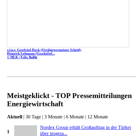
v.l.n.r. Gottfried Hack (Ortsbürgermeister Scheid),
Heinrich Lohmann (Geschäftsf...
© MLK | Felix Bullik
Meistgeklickt - TOP Pressemitteilungen
Energiewirtschaft
Aktuell
|
30 Tage
|
3 Monate
|
6 Monate
|
12 Monate
Nordex Group erhält Großauftrag in der Türkei
1
über insgesa...