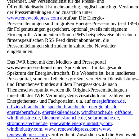
versendet. Der Versendedienst für die Presse- und
Öffentlichkeitsarbeit ist mehrsprachig, englischsprachige Versionen
der Pressemitteilungen sind zusätzlich unter
www.renewablepress.com
abrufbar. Die Energie-
Pressemitteilungen sind im großen Energie-Pressearchiv (seit 1999)
für Folgenutzungen gespeichert, optional jeweils mit eigenem
Firmenprofil. Abonnenten können PM's beispielsweise über einen
firmenspezifischen RSS-Feed direkt abonnieren, die
Pressemitteilungen sind zudem in zahlreiche Newsletter
eingebunden.
Das IWR bietet mit dem Medien- und Presseportal
www.iwrpressedienst
einen Spezialdienst für das gesamte
Spektrum der Energiewirtschaft. Die Webseite ist kein insoliertes
Presseportal, sondern Teil eines großen, vernetzten Dienstleistungs-
und Branchenverbundes auf dem Energiesektor. Je nach
Themenschwerpunkt werden die Original-Pressemitteilugnen
innerhalb des IWR-Verbundsystems
zusätzlich
auf zahlreichen
Energiethemen- und Fachportalen, u.a. auf
energiefirmen.de
,
effizienzbranche.de
,
speicherbranche.de
,
energiejobs.de
,
energieberufe.de
,
energiekalender.de
,
windbranche.de
offshore-
windindustrie.de
,
bioenergie-branche.de
,
solarbranche.de
,
strompreisrechner.de
,
renewable-energy-industry.com
,
windindustry.com,
www. renewablepress.com www.
renewablepress.com
veröffentlicht. Zusätzlich wird die Reichweite