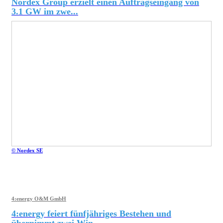
Nordex Group erzielt einen Auftragseingang von
3.1 GW im zwe...
© Nordex SE
4:energy O&M GmbH
4:energy feiert fünfjähriges Bestehen und
übernimmt zwei Win...