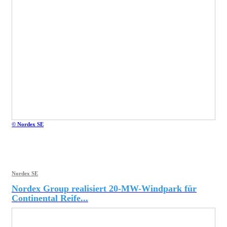
© Nordex SE
Nordex SE
Nordex Group realisiert 20-MW-Windpark für
Continental Reife...