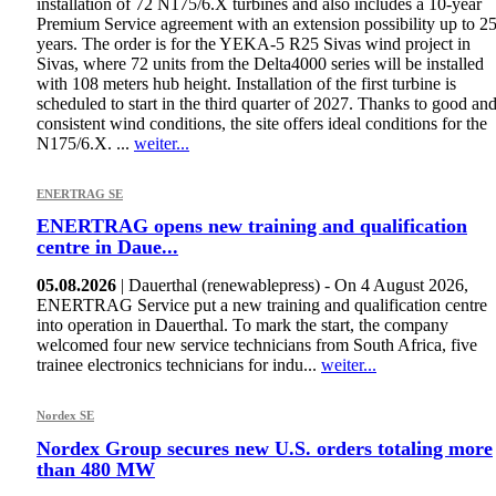
installation of 72 N175/6.X turbines and also includes a 10-year
Premium Service agreement with an extension possibility up to 2
years. The order is for the YEKA-5 R25 Sivas wind project in
Sivas, where 72 units from the Delta4000 series will be installed
with 108 meters hub height. Installation of the first turbine is
scheduled to start in the third quarter of 2027. Thanks to good an
consistent wind conditions, the site offers ideal conditions for the
N175/6.X. ...
weiter...
ENERTRAG SE
ENERTRAG opens new training and qualification
centre in Daue...
05.08.2026
| Dauerthal (renewablepress) - On 4 August 2026,
ENERTRAG Service put a new training and qualification centre
into operation in Dauerthal. To mark the start, the company
welcomed four new service technicians from South Africa, five
trainee electronics technicians for indu...
weiter...
Nordex SE
Nordex Group secures new U.S. orders totaling more
than 480 MW