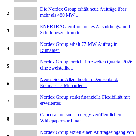
Die Nordex Group erhält neue Aufträge über
2
mehr als 480 MW ...
ENERTRAG eröffnet neues Ausbildungs- und
3
Schulungszentrum in ...
Nordex Group erhält 77-MW-Auftrag in
4
Rumänien
Nordex Group erreicht im zweiten Quartal 2026
5
eine zweistellig...
Neues Solar-Allzeithoch in Deutschland:
6
Erstmals 12 Milliarden...
Nordex Group stärkt finanzielle Flexibilität mit
7
erweiterter...
Capcora und suena energy veröffentlichen
8
Whitepaper zur Finan...
Nordex Group erzielt einen Auftragseingang von