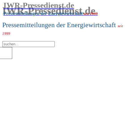
IWR-Pressedienst.de
IWR-Pressedienst.de
Pressemitteilungen der Energiewirtschaft
seit 1999
Pressemitteilungen der Energiewirtschaft
seit
1999