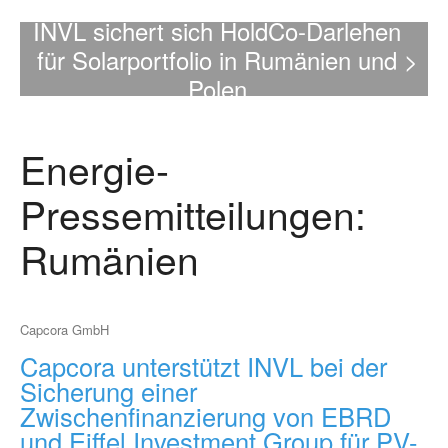
INVL sichert sich HoldCo-Darlehen
für Solarportfolio in Rumänien und
>
Polen
Energie-
Pressemitteilungen:
Rumänien
Capcora GmbH
Capcora unterstützt INVL bei der
Sicherung einer
Zwischenfinanzierung von EBRD
und Eiffel Investment Group für PV-