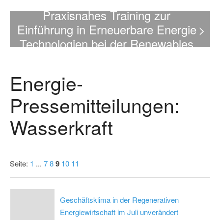
Virtuell und live im April:
Praxisnahes Training zur
Einführung in Erneuerbare Energie
>
Technologien bei der Renewables
Academy
Energie-
Pressemitteilungen:
Wasserkraft
Seite:
1
...
7
8
9
10
11
Geschäftsklima in der Regenerativen
Energiewirtschaft im Juli unverändert