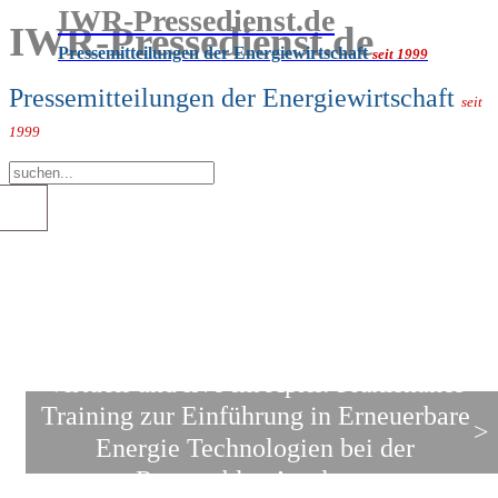
IWR-Pressedienst.de
IWR-Pressedienst.de
Pressemitteilungen der Energiewirtschaft
seit 1999
Pressemitteilungen der Energiewirtschaft
seit
1999
Virtuell und live im April: Praxisnahes
Training zur Einführung in Erneuerbare
>
Energie Technologien bei der
Renewables Academy