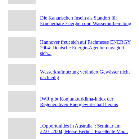
Die Kanarischen Inseln als Standort für
Erneuerbare Energien und Wasseraufbereitung
Hannover freut sich auf Fachmesse ENERGY
2004: Deutsche Energie-Agentur engagiert
sich...
Wasserkraftnutzung verändert Gewässer nicht
nachteilig
IWR gibt Konjunkturklima-Index der
Regenerativen Energiewirtschaft heraus
„Opportunities in Australia“: Seminar am
22.01.2004, Messe Berlin - Excellente Mar...