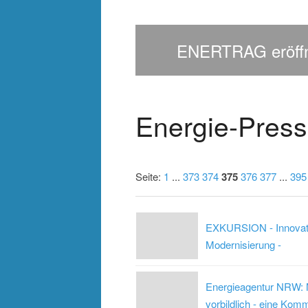
 in
>
>
>
ENERTRAG eröffne
Energie-Press
Seite:
1
...
373
374
375
376
377
...
395
EXKURSION - Innovati
Modernisierung -
Energieagentur NRW: N
vorbildlich - eine Komm