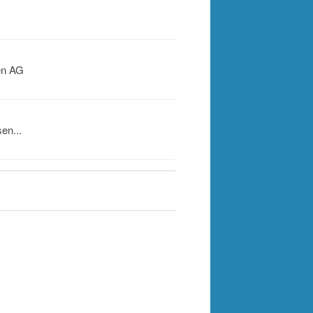
en AG
en...