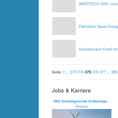
WINDTECH 2001 vom 27
Plambeck Neue Energi
Schneemann Frosti trot
Seite:
1
...
373
374
375
376
377
...
395
Jobs & Karriere
UKA Umweltgerechte Kraftanlage...
Rostock