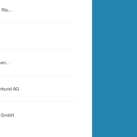
Rio...
en...
erbund AG
d GmbH