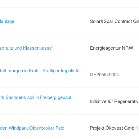
lanlage
Solar&Spar Contract Gm
aschutz und Klassenkasse"
Energieagentur NRW
tt morgen in Kraft - Kräftiger Impuls für
DE205640004
k Sachsens soll in Freiberg gebaut
Initiative für Regenerativ.
r den Windpark Oldenbroker Feld
Projekt Ökovest GmbH