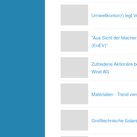
Umweltkontor(r) legt V
"Aus Sicht der Macher
(EnEV)"
Zufriedene Aktionäre 
Wind AG
Materialien - Trend ver
Großtechnische Solarst