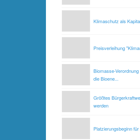
Klimaschutz als Kapita
Preisverleihung "Klim
Biomasse-Verordnung tri
die Bioene...
Größtes Bürgerkraftwer
werden
Platzierungsbeginn fü