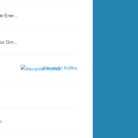
 Ener...
ur Gm...
Alexander Koffka
m