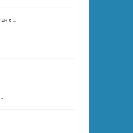
bH & ...
..