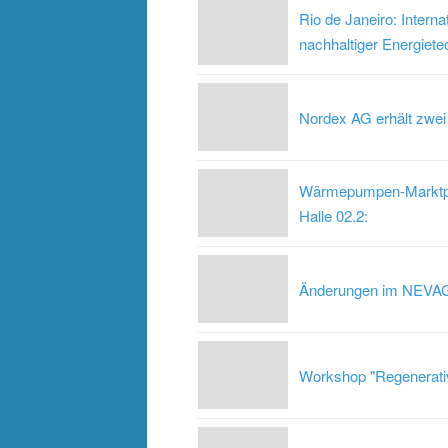
Rio de Janeiro: Intern
nachhaltiger Energietec
Nordex AG erhält zwei
Wärmepumpen-Marktpl
Halle 02.2:
Änderungen im NEVA
Workshop "Regenerativ