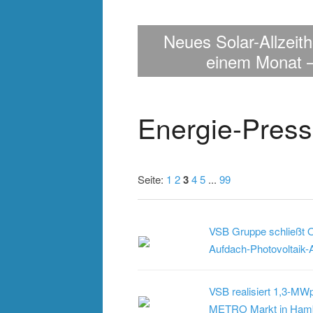
en EZA-
r die
on
Neues Solar-Allzeit
>
>
>
einem Monat –
Energie-Press
Seite:
1
2
3
4
5
...
99
VSB Gruppe schließt O
Aufdach-Photovoltaik-An
VSB realisiert 1,3-MWp
METRO Markt in Ham