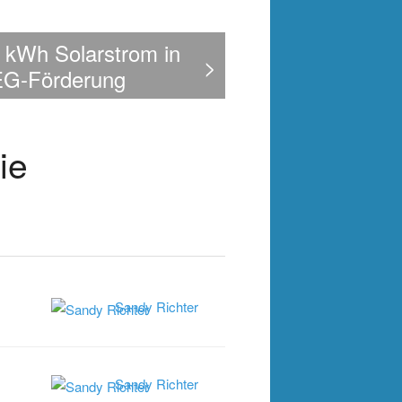
n kWh Solarstrom in
>
EEG-Förderung
ie
Sandy Richter
Sandy Richter