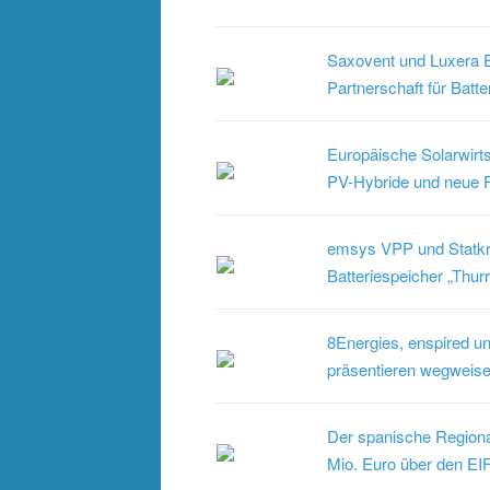
Saxovent und Luxera E
Partnerschaft für Batte
Europäische Solarwirts
PV-Hybride und neue F
emsys VPP und Statkr
Batteriespeicher „Thurr
8Energies, enspire
präsentieren wegweise
Der spanische Regional
Mio. Euro über den EIF 