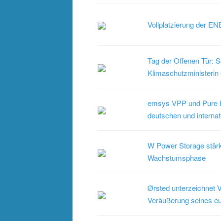
Vollplatzierung der 
Tag der Offenen Tür: 
Klimaschutzministerin 
emsys VPP und Pure En
deutschen und internat
W Power Storage stär
Wachstumsphase
Ørsted unterzeichnet V
Veräußerung seines eu