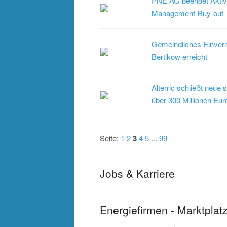
PNE AG beendet Aktiv
Management-Buy-out
Gemeindliches Einvern
Bertikow erreicht
Alterric schließt neue s
über 300 Millionen Eur
Seite:
1
2
3
4
5
...
99
Jobs & Karriere
Energiefirmen - Marktplat