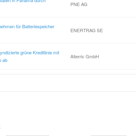
itäten in Panama durch
PNE AG
ehmen für Batteriespeicher
ENERTRAG SE
yndizierte grüne Kreditlinie mit
Alterric GmbH
o ab
z