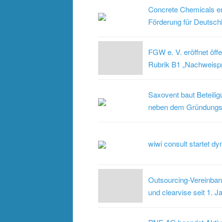
Concrete Chemicals erh
Förderung für Deutschl
FGW e. V. eröffnet öff
Rubrik B1 „Nachweisp
Saxovent baut Beteilig
neben dem Gründungst
wiwi consult startet d
Outsourcing-Vereinba
und clearvise seit 1. J