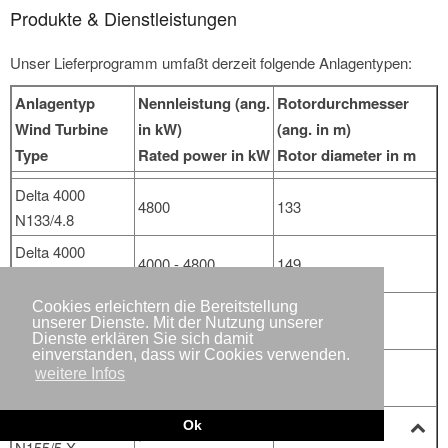
Produkte & Dienstleistungen
Unser Lieferprogramm umfaßt derzeit folgende Anlagentypen:
Anlagentyp
Nennleistung (ang.
Rotordurchmesser
Wind Turbine
in kW)
(ang. in m)
Type
Rated power in kW
Rotor diameter in m
Delta 4000
4800
133
N133/4.8
Delta 4000
4000 - 4800
149
N149/4.0-4.5
Delta 4000
Cookies erleichtern die Bereitstellung
> 5000
149
unserer Dienste. Mit der Nutzung unserer
N149/5.X
Dienste erklären Sie sich damit
einverstanden, dass wir Cookies verwenden.
Delta 4000
weitere Infos
> 4000
155
N155/4.X
Delta 4000
Ok
> 5000
155
N155/5.X