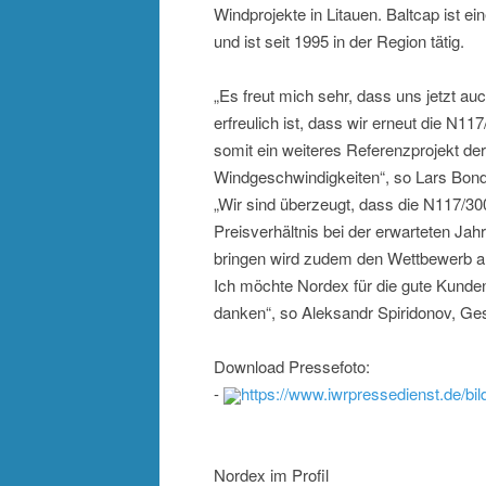
Windprojekte in Litauen. Baltcap ist ei
und ist seit 1995 in der Region tätig.
„Es freut mich sehr, dass uns jetzt au
erfreulich ist, dass wir erneut die N1
somit ein weiteres Referenzprojekt der
Windgeschwindigkeiten“, so Lars Bond
„Wir sind überzeugt, dass die N117/300
Preisverhältnis bei der erwarteten Ja
bringen wird zudem den Wettbewerb ank
Ich möchte Nordex für die gute Kunden
danken“, so Aleksandr Spiridonov, Ge
Download Pressefoto:
-
https://www.iwrpressedienst.de/b
Nordex im Profil