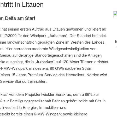
tritt in Litauen
on Delta am Start
hat seinen ersten Auftrag aus Litauen gewonnen und liefert ab
117/3000 für den Windpark „Jurbarkas“. Der Standort befindet
E
einer landwirtschaftlich geprägten Zone im Westen des Landes,
ernt. Hier herrschen moderate Windgeschwindigkeiten von
. Genau auf derartige Standorteigenschaften sind die Anlagen
a ausgelegt, die in „Jurbarkas“ auf 120-Meter-Türmen errichtet
 24-MW-Windpark mindestens 80 GWh sauberen Strom
einen 15-Jahre-Premium-Service des Herstellers. Nordex wird
ervice-Standort einrichten.
rkas“ von dem Projektentwickler Eurakras, der zu 86% zur
zur Beteiligungsgesellschaft Baltcap gehört, beide mit Sitz in
 investiert in Energie-, Immobilien- und
etreibt bereits einen 6-MW-Windpark sowie kleinere