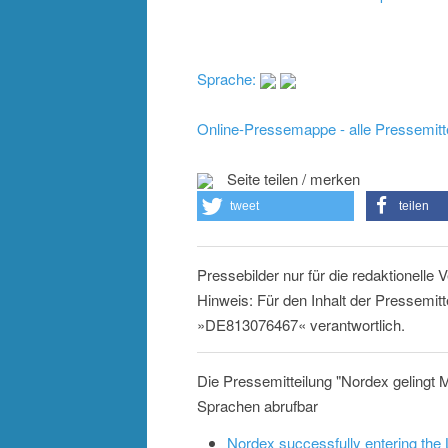
Sprache:
Online-Pressemappe - alle Pressemitt
Seite teilen / merken
tweet
teilen
Pressebilder nur für die redaktionelle
Hinweis: Für den Inhalt der Pressemitt
»DE813076467« verantwortlich.
Die Pressemitteilung "Nordex gelingt M
Sprachen abrufbar
Nordex successfully entering the