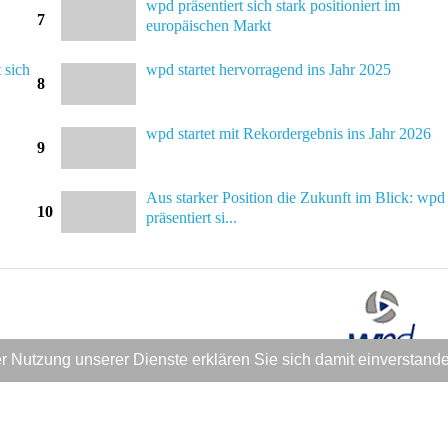
wpd präsentiert sich stark positioniert im
7
europäischen Markt
 sich
wpd startet hervorragend ins Jahr 2025
8
wpd startet mit Rekordergebnis ins Jahr 2026
9
Aus starker Position die Zukunft im Blick: wpd
10
präsentiert si...
e of the leading developers and operators (IRPP)
 der Nutzung unserer Dienste erklären Sie sich damit einversta
er 1,300 employees worldwide. In addition to wpd
includes wpd windmanager (commercial management and technical
rojects with 2,810 wind turbines and a total output of 6,970 MW, as we