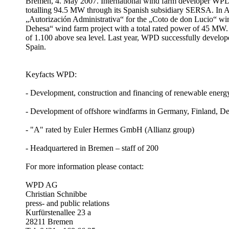
Bremen, 4. May 2007. International wind farm developer WPD,
totalling 94.5 MW through its Spanish subsidiary SERSA. In Ap
„Autorización Administrativa“ for the „Coto de don Lucio“ win
Dehesa“ wind farm project with a total rated power of 45 MW. B
of 1.100 above sea level. Last year, WPD successfully develop
Spain.
Keyfacts WPD:
- Development, construction and financing of renewable energy
- Development of offshore windfarms in Germany, Finland, 
- "A" rated by Euler Hermes GmbH (Allianz group)
- Headquartered in Bremen – staff of 200
For more information please contact:
WPD AG
Christian Schnibbe
press- and public relations
Kurfürstenallee 23 a
28211 Bremen