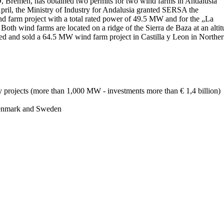
 Bremen, has obtained two permits for two wind farms in Andalusia
ril, the Ministry of Industry for Andalusia granted SERSA the
d farm project with a total rated power of 49.5 MW and for the „La
oth wind farms are located on a ridge of the Sierra de Baza at an altit
ed and sold a 64.5 MW wind farm project in Castilla y Leon in Northe
 projects (more than 1,000 MW - investments more than € 1,4 billion)
Denmark and Sweden