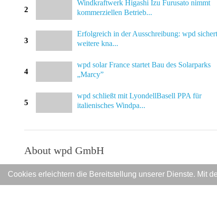
Windkraftwerk Higashi Izu Furusato nimmt
2
kommerziellen Betrieb...
Erfolgreich in der Ausschreibung: wpd sichert
3
weitere kna...
wpd solar France startet Bau des Solarparks
4
„Marcy”
wpd schließt mit LyondellBasell PPA für
5
italienisches Windpa...
About wpd GmbH
wpd was founded in Bremen in 1996 and has developed into on
Cookies erleichtern die Bereitstellung unserer Dienste. Mit
of onshore wind and solar parks in Europe. wpd GmbH has ov
GmbH (project developer and operator), the wpd group also 
operation of wind and solar parks).
wpd is active in 33 countries worldwide and has implemented p