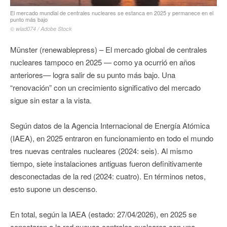
El mercado mundial de centrales nucleares se estanca en 2025 y permanece en el
punto más bajo
© wlad074 / Adobe Stock
Münster (renewablepress) – El mercado global de centrales
nucleares tampoco en 2025 — como ya ocurrió en años
anteriores— logra salir de su punto más bajo. Una
“renovación” con un crecimiento significativo del mercado
sigue sin estar a la vista.
Según datos de la Agencia Internacional de Energía Atómica
(IAEA), en 2025 entraron en funcionamiento en todo el mundo
tres nuevas centrales nucleares (2024: seis). Al mismo
tiempo, siete instalaciones antiguas fueron definitivamente
desconectadas de la red (2024: cuatro). En términos netos,
esto supone un descenso.
En total, según la IAEA (estado: 27/04/2026), en 2025 se
conectaron a la red nuevas centrales nucleares con una