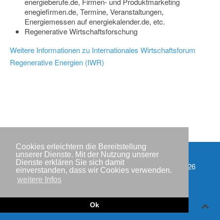
energieberufe.de, Firmen- und Produktmarketing
enegiefirmen.de, Termine, Veranstaltungen,
Energiemessen auf energiekalender.de, etc.
Regenerative Wirtschaftsforschung
Weitere Informationen zu Internationales Wirtschaftsforum
Regenerative Energien (IWR)
Cookies erleichtern die Bereitstellung
unserer Dienste. Mit der Nutzung unserer
Dienste erklären Sie sich damit
Partner
Copyright © IWR 2026
einverstanden, dass wir Cookies verwenden.
weitere Infos
Impressum
Datenschutzerklärung
Ok