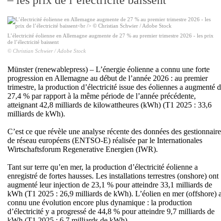
– les prix de l’électricité baissent
L’électricité éolienne en Allemagne augmente de 27 % au premier trimestre 2026 - les prix
de l’électricité baissent
© Christian Schwier / Adobe Stock
Münster (renewablepress) – L’énergie éolienne a connu une forte
progression en Allemagne au début de l’année 2026 : au premier
trimestre, la production d’électricité issue des éoliennes a augmenté 
27,4 % par rapport à la même période de l’année précédente,
atteignant 42,8 milliards de kilowattheures (kWh) (T1 2025 : 33,6
milliards de kWh).
C’est ce que révèle une analyse récente des données des gestionnaire
de réseau européens (ENTSO-E) réalisée par le Internationales
Wirtschaftsforum Regenerative Energien (IWR).
Tant sur terre qu’en mer, la production d’électricité éolienne a
enregistré de fortes hausses. Les installations terrestres (onshore) ont
augmenté leur injection de 23,1 % pour atteindre 33,1 milliards de
kWh (T1 2025 : 26,9 milliards de kWh). L’éolien en mer (offshore) 
connu une évolution encore plus dynamique : la production
d’électricité y a progressé de 44,8 % pour atteindre 9,7 milliards de
kWh (T1 2025 : 6,7 milliards de kWh).