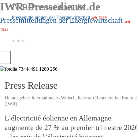
IWR-Pressedienst.de
IWR-Pressedienst.de
Pressemitteilungen der Energiewirtschaft
seit 1999
Pressemitteilungen der Energiewirtschaft
seit
1999
Press Release
Herausgeber:
Internationales Wirtschaftsforum Regenerative Energi
(IWR)
L’électricité éolienne en Allemagne
augmente de 27 % au premier trimestre 202