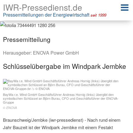
IWR-Pressedienst.de
Pressemitteilungen der Energiewirtschaft
seit 1999
Pressemitteilung
Herausgeber:
ENOVA Power GmbH
Schlüsselübergabe im Windpark Jembke
BayWa r.e. Wind GmbH Geschäftsführer Andreas Hornig (links) übergibt den
symbolischen Schlüssel an Björn Burau, CFO und Geschäftsführer der ENOVA-
Gruppe
© ENOVA
Braunschweig/Jembke (iwr-pressedienst) - Nach rund einem
Jahr Bauzeit ist der Windpark Jembke mit einem Festakt