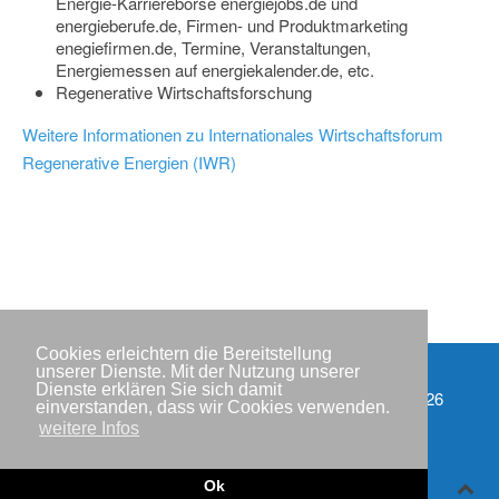
Energie-Karrierebörse energiejobs.de und
energieberufe.de, Firmen- und Produktmarketing
enegiefirmen.de, Termine, Veranstaltungen,
Energiemessen auf energiekalender.de, etc.
Regenerative Wirtschaftsforschung
Weitere Informationen zu Internationales Wirtschaftsforum
Regenerative Energien (IWR)
Cookies erleichtern die Bereitstellung
unserer Dienste. Mit der Nutzung unserer
Dienste erklären Sie sich damit
Partner
Copyright © IWR 2026
einverstanden, dass wir Cookies verwenden.
weitere Infos
Impressum
Datenschutzerklärung
Ok