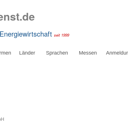
enst.de
 Energiewirtschaft
seit 1999
irmen
Länder
Sprachen
Messen
Anmeldu
bH