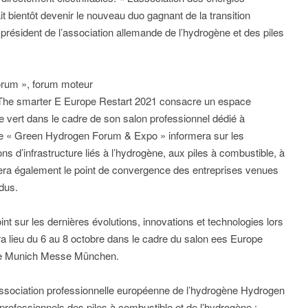
t bientôt devenir le nouveau duo gagnant de la transition
président de l’association allemande de l’hydrogène et des piles
rum », forum moteur
, The smarter E Europe Restart 2021 consacre un espace
ne vert dans le cadre de son salon professionnel dédié à
pace « Green Hydrogen Forum & Expo » informera sur les
ons d’infrastructure liés à l’hydrogène, aux piles à combustible, à
sera également le point de convergence des entreprises venues
dus.
nt sur les dernières évolutions, innovations et technologies lors
 lieu du 6 au 8 octobre dans le cadre du salon ees Europe
 de Munich Messe München.
association professionnelle européenne de l’hydrogène Hydrogen
professionnels des piles à combustible et de l’hydrogène ;