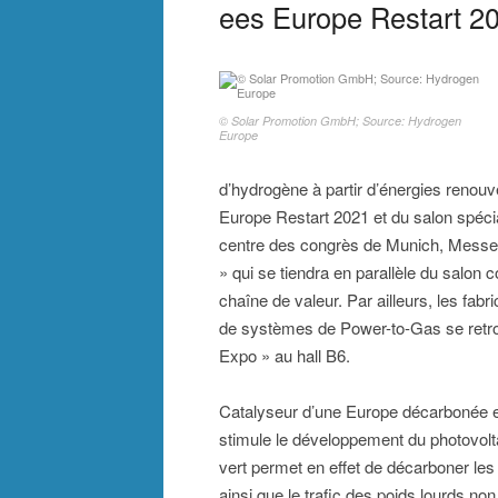
ees Europe Restart 20
© Solar Promotion GmbH; Source: Hydrogen
Europe
d’hydrogène à partir d’énergies renouv
Europe Restart 2021 et du salon spéci
centre des congrès de Munich, Mess
» qui se tiendra en parallèle du salon 
chaîne de valeur. Par ailleurs, les fab
de systèmes de Power-to-Gas se retr
Expo » au hall B6.
Catalyseur d’une Europe décarbonée et 
stimule le développement du photovoltaï
vert permet en effet de décarboner les a
ainsi que le trafic des poids lourds non