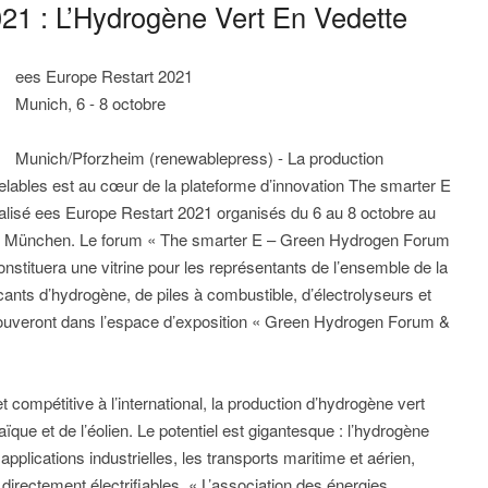
21 : L’Hydrogène Vert En Vedette
ees Europe Restart 2021
Munich, 6 - 8 octobre
Munich/Pforzheim (renewablepress) - La production
elables est au cœur de la plateforme d’innovation The smarter E
alisé ees Europe Restart 2021 organisés du 6 au 8 octobre au
e München. Le forum « The smarter E – Green Hydrogen Forum
constituera une vitrine pour les représentants de l’ensemble de la
ricants d’hydrogène, de piles à combustible, d’électrolyseurs et
ouveront dans l’espace d’exposition « Green Hydrogen Forum &
compétitive à l’international, la production d’hydrogène vert
que et de l’éolien. Le potentiel est gigantesque : l’hydrogène
pplications industrielles, les transports maritime et aérien,
 directement électrifiables. « L’association des énergies