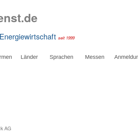
enst.de
 Energiewirtschaft
seit 1999
irmen
Länder
Sprachen
Messen
Anmeldu
ik AG