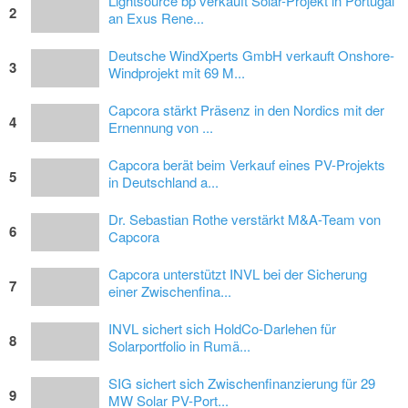
Lightsource bp verkauft Solar-Projekt in Portugal
2
an Exus Rene...
Deutsche WindXperts GmbH verkauft Onshore-
3
Windprojekt mit 69 M...
Capcora stärkt Präsenz in den Nordics mit der
4
Ernennung von ...
Capcora berät beim Verkauf eines PV-Projekts
5
in Deutschland a...
Dr. Sebastian Rothe verstärkt M&A-Team von
6
Capcora
Capcora unterstützt INVL bei der Sicherung
7
einer Zwischenfina...
INVL sichert sich HoldCo-Darlehen für
8
Solarportfolio in Rumä...
SIG sichert sich Zwischenfinanzierung für 29
9
MW Solar PV-Port...