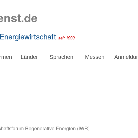
enst.de
 Energiewirtschaft
seit 1999
irmen
Länder
Sprachen
Messen
Anmeldu
schaftsforum Regenerative Energien (IWR)