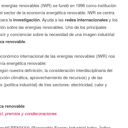
s energías renovables (IWR) se fundó en 1996 como institución
del sector de la economía energética renovable. IWR se centra
para la
investigación
. Ayuda a las
redes internacionales
y los
n sobre las energías renovables. Uno de los principales
ducir y concienciar sobre la necesidad de una imagen industrial
ca renovable
.
o económico internacional de las energías renovables (IWR) nos
mía energética renovable:
ún nuestra definición, la consideración interdisciplinaria del
ección climática, aprovechamiento de recursos) y de las
(política industrial) de tres sectores: electricidad, calor y
ca renovable
cl. premios y condecoraciones
rsátil RENIXX® (Renewable Energy Industrial Index, Índice