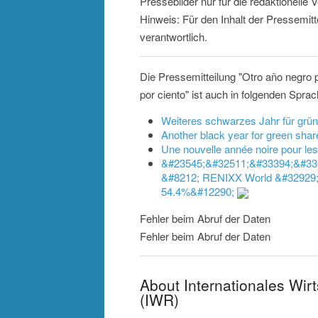
Pressebilder nur für die redaktionelle
Hinweis: Für den Inhalt der Pressemitt
verantwortlich.
Die Pressemitteilung "Otro año negro 
por ciento" ist auch in folgenden Spra
Weiteres schwarzes Jahr für grü
Another black year for green sha
Une nouvelle année noire pour le
&#23545;&#32511;&#33394;&#33
&#8212; RENIXX World &#32929
54.4%&#12290;
Fehler beim Abruf der Daten
Fehler beim Abruf der Daten
About Internationales Wir
(IWR)