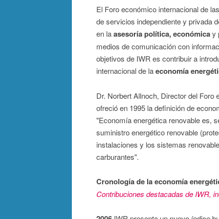
El Foro económico internacional de la
de servicios independiente y privada 
en la
asesoría política, económica
y 
medios de comunicación con informació
objetivos de IWR es contribuir a intro
internacional de la
economía energéti
Dr. Norbert Allnoch, Director del For
ofreció en 1995 la definición de econo
"Economía energética renovable es, seg
suministro energético renovable (prot
instalaciones y los sistemas renovables 
carburantes".
Cronología de la economía energéti
Contribuciones destacadas de IWR, in
2006
IWR presenta un nuevo índice bu