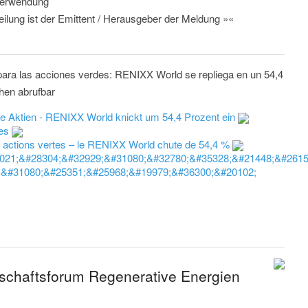
 Verwendung
eilung ist der Emittent / Herausgeber der Meldung »«
para las acciones verdes: RENIXX World se repliega en un 54,4
chen abrufbar
ne Aktien - RENIXX World knickt um 54,4 Prozent ein
res
s actions vertes – le RENIXX World chute de 54,4 %
021;&#28304;&#32929;&#31080;&#32780;&#35328;&#21448;&#2615
;&#31080;&#25351;&#25968;&#19979;&#36300;&#20102;
tschaftsforum Regenerative Energien