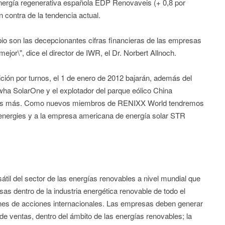
 energía regenerativa española EDP Renovaveis (+ 0,8 por
 contra de la tendencia actual.
io son las decepcionantes cifras financieras de las empresas
ejor\", dice el director de IWR, el Dr. Norbert Allnoch.
ión por turnos, el 1 de enero de 2012 bajarán, además del
wha SolarOne y el explotador del parque eólico China
nas más. Como nuevos miembros de RENIXX World tendremos
penergies y a la empresa americana de energía solar STR
til del sector de las energías renovables a nivel mundial que
as dentro de la industria energética renovable de todo el
ones de acciones internacionales. Las empresas deben generar
de ventas, dentro del ámbito de las energías renovables; la