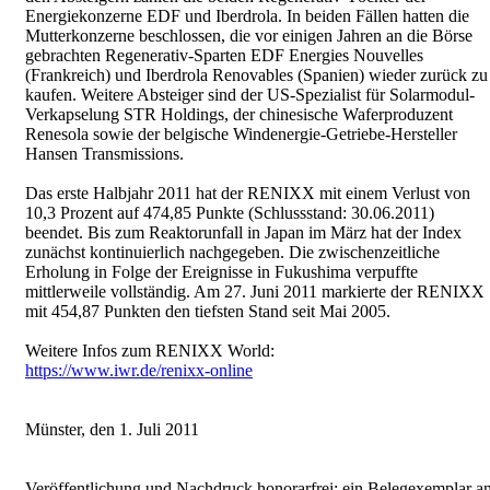
Energiekonzerne EDF und Iberdrola. In beiden Fällen hatten die
Mutterkonzerne beschlossen, die vor einigen Jahren an die Börse
gebrachten Regenerativ-Sparten EDF Energies Nouvelles
(Frankreich) und Iberdrola Renovables (Spanien) wieder zurück zu
kaufen. Weitere Absteiger sind der US-Spezialist für Solarmodul-
Verkapselung STR Holdings, der chinesische Waferproduzent
Renesola sowie der belgische Windenergie-Getriebe-Hersteller
Hansen Transmissions.
Das erste Halbjahr 2011 hat der RENIXX mit einem Verlust von
10,3 Prozent auf 474,85 Punkte (Schlussstand: 30.06.2011)
beendet. Bis zum Reaktorunfall in Japan im März hat der Index
zunächst kontinuierlich nachgegeben. Die zwischenzeitliche
Erholung in Folge der Ereignisse in Fukushima verpuffte
mittlerweile vollständig. Am 27. Juni 2011 markierte der RENIXX
mit 454,87 Punkten den tiefsten Stand seit Mai 2005.
Weitere Infos zum RENIXX World:
https://www.iwr.de/renixx-online
Münster, den 1. Juli 2011
Veröffentlichung und Nachdruck honorarfrei; ein Belegexemplar a