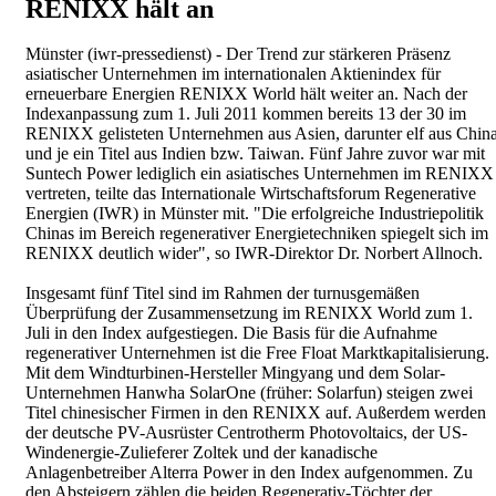
RENIXX hält an
Münster (iwr-pressedienst) - Der Trend zur stärkeren Präsenz
asiatischer Unternehmen im internationalen Aktienindex für
erneuerbare Energien RENIXX World hält weiter an. Nach der
Indexanpassung zum 1. Juli 2011 kommen bereits 13 der 30 im
RENIXX gelisteten Unternehmen aus Asien, darunter elf aus Chin
und je ein Titel aus Indien bzw. Taiwan. Fünf Jahre zuvor war mit
Suntech Power lediglich ein asiatisches Unternehmen im RENIXX
vertreten, teilte das Internationale Wirtschaftsforum Regenerative
Energien (IWR) in Münster mit. "Die erfolgreiche Industriepolitik
Chinas im Bereich regenerativer Energietechniken spiegelt sich im
RENIXX deutlich wider", so IWR-Direktor Dr. Norbert Allnoch.
Insgesamt fünf Titel sind im Rahmen der turnusgemäßen
Überprüfung der Zusammensetzung im RENIXX World zum 1.
Juli in den Index aufgestiegen. Die Basis für die Aufnahme
regenerativer Unternehmen ist die Free Float Marktkapitalisierung.
Mit dem Windturbinen-Hersteller Mingyang und dem Solar-
Unternehmen Hanwha SolarOne (früher: Solarfun) steigen zwei
Titel chinesischer Firmen in den RENIXX auf. Außerdem werden
der deutsche PV-Ausrüster Centrotherm Photovoltaics, der US-
Windenergie-Zulieferer Zoltek und der kanadische
Anlagenbetreiber Alterra Power in den Index aufgenommen. Zu
den Absteigern zählen die beiden Regenerativ-Töchter der