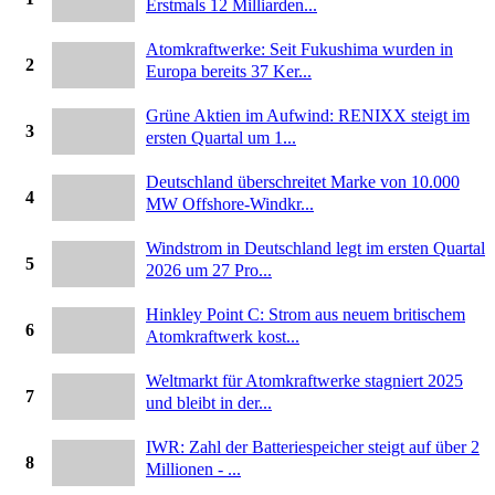
Erstmals 12 Milliarden...
Atomkraftwerke: Seit Fukushima wurden in
2
Europa bereits 37 Ker...
Grüne Aktien im Aufwind: RENIXX steigt im
3
ersten Quartal um 1...
Deutschland überschreitet Marke von 10.000
4
MW Offshore-Windkr...
Windstrom in Deutschland legt im ersten Quartal
5
2026 um 27 Pro...
Hinkley Point C: Strom aus neuem britischem
6
Atomkraftwerk kost...
Weltmarkt für Atomkraftwerke stagniert 2025
7
und bleibt in der...
IWR: Zahl der Batteriespeicher steigt auf über 2
8
Millionen - ...