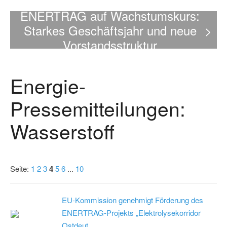
ENERTRAG auf Wachstumskurs:
Starkes Geschäftsjahr und neue
>
Vorstandsstruktur
Energie-
Pressemitteilungen:
Wasserstoff
Seite:
1
2
3
4
5
6
...
10
EU-Kommission genehmigt Förderung des
ENERTRAG-Projekts „Elektrolysekorridor
Ostdeut...