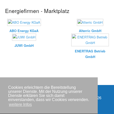
Energiefirmen - Marktplatz
ABO Energy KGaA
Alterric GmbH
JUWI GmbH
ENERTRAG Betrieb
GmbH
Cookies erleichtern die Bereitstellung
unserer Dienste. Mit der Nutzung unserer
Dienste erklären Sie sich damit
Partner
Copyright © IWR 2026
einverstanden, dass wir Cookies verwenden.
weitere Infos
Impressum
Datenschutzerklärung