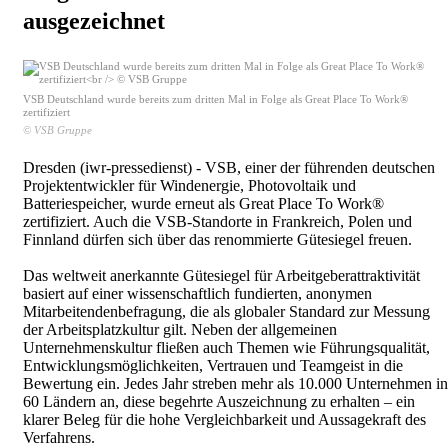
ausgezeichnet
VSB Deutschland wurde bereits zum dritten Mal in Folge als Great Place To Work®
zertifiziert
© VSB Gruppe
Dresden (iwr-pressedienst) - VSB, einer der führenden deutschen
Projektentwickler für Windenergie, Photovoltaik und
Batteriespeicher, wurde erneut als Great Place To Work®
zertifiziert. Auch die VSB-Standorte in Frankreich, Polen und
Finnland dürfen sich über das renommierte Gütesiegel freuen.
Das weltweit anerkannte Gütesiegel für Arbeitgeberattraktivität
basiert auf einer wissenschaftlich fundierten, anonymen
Mitarbeitendenbefragung, die als globaler Standard zur Messung
der Arbeitsplatzkultur gilt. Neben der allgemeinen
Unternehmenskultur fließen auch Themen wie Führungsqualität,
Entwicklungsmöglichkeiten, Vertrauen und Teamgeist in die
Bewertung ein. Jedes Jahr streben mehr als 10.000 Unternehmen in
60 Ländern an, diese begehrte Auszeichnung zu erhalten – ein
klarer Beleg für die hohe Vergleichbarkeit und Aussagekraft des
Verfahrens.