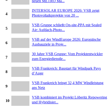
neuen METRO Ma...
INTERSOLAR EUROPE 2026: VSB zeigt
4
Photovoltaikprojekte von 20 ...
VSB Gruppe schließt On-site-PPA mit Sealed
5
Air: Aufdach-Photo...
VSB auf der WindEurope 2026: Europäische
6
Ausbauziele in Proje...
30 Jahre VSB Gruppe: Vom Projektentwickler
7
zum Energiedienstle...
VSB Frankreich: Baustart für Windpark Pays
8
d’Auge
VSB Frankreich bringt 32,4 MW Windleistung
9
ans Netz
VSB kombiniert im Projekt Löberitz Repowering
10
und Hybridisier...