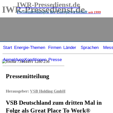
IWR-Pressedienst.de
IWR-Pressedienst.de
Pressemitteilungen der Energiewirtschaft
seit 1999
Pressemitteilungen der Energiewirtschaft
seit
1999
Start
Energie-Themen
Firmen
Länder
Sprachen
Mes
Anmeldung
Konditionen
Presse
Pressemitteilung
Herausgeber:
VSB Holding GmbH
VSB Deutschland zum dritten Mal in
Folge als Great Place To Work®