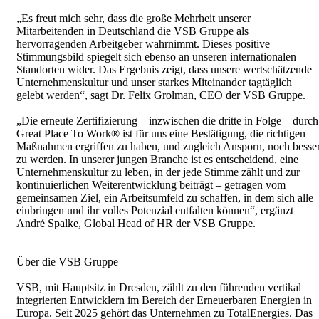
„Es freut mich sehr, dass die große Mehrheit unserer
Mitarbeitenden in Deutschland die VSB Gruppe als
hervorragenden Arbeitgeber wahrnimmt. Dieses positive
Stimmungsbild spiegelt sich ebenso an unseren internationalen
Standorten wider. Das Ergebnis zeigt, dass unsere wertschätzende
Unternehmenskultur und unser starkes Miteinander tagtäglich
gelebt werden“, sagt Dr. Felix Grolman, CEO der VSB Gruppe.
„Die erneute Zertifizierung – inzwischen die dritte in Folge – durch
Great Place To Work® ist für uns eine Bestätigung, die richtigen
Maßnahmen ergriffen zu haben, und zugleich Ansporn, noch besse
zu werden. In unserer jungen Branche ist es entscheidend, eine
Unternehmenskultur zu leben, in der jede Stimme zählt und zur
kontinuierlichen Weiterentwicklung beiträgt – getragen vom
gemeinsamen Ziel, ein Arbeitsumfeld zu schaffen, in dem sich alle
einbringen und ihr volles Potenzial entfalten können“, ergänzt
André Spalke, Global Head of HR der VSB Gruppe.
Über die VSB Gruppe
VSB, mit Hauptsitz in Dresden, zählt zu den führenden vertikal
integrierten Entwicklern im Bereich der Erneuerbaren Energien in
Europa. Seit 2025 gehört das Unternehmen zu TotalEnergies. Das