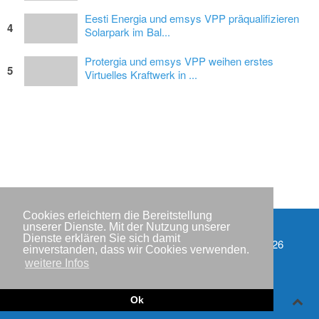
Eesti Energia und emsys VPP präqualifizieren
4
Solarpark im Bal...
Protergia und emsys VPP weihen erstes
5
Virtuelles Kraftwerk in ...
Cookies erleichtern die Bereitstellung
unserer Dienste. Mit der Nutzung unserer
Dienste erklären Sie sich damit
Partner
Copyright © IWR 2026
einverstanden, dass wir Cookies verwenden.
weitere Infos
Impressum
Datenschutzerklärung
Ok