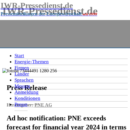
IWR-Pressedienst.de
IWR-Pressedienst.de
Pressemitteilungen der Energiewirtschaft
seit 1999
Pressemitteilungen der Energiewirtschaft
seit
1999
Start
Energie-Themen
Firmen
Länder
Sprachen
Messen
Press Release
Anmeldung
Konditionen
Presse
Herausgeber:
PNE AG
Ad hoc notification: PNE exceeds
forecast for financial year 2024 in terms