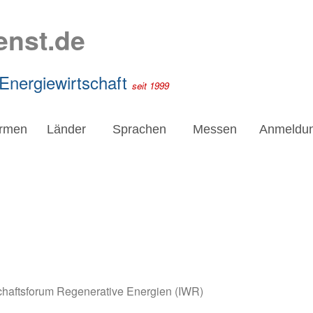
enst.de
 Energiewirtschaft
seit 1999
irmen
Länder
Sprachen
Messen
Anmeldu
schaftsforum Regenerative Energien (IWR)