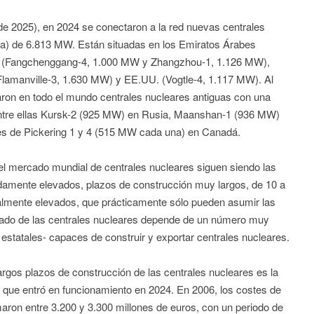
e 2025), en 2024 se conectaron a la red nuevas centrales
ta) de 6.813 MW. Están situadas en los Emiratos Árabes
a (Fangchenggang-4, 1.000 MW y Zhangzhou-1, 1.126 MW),
Flamanville-3, 1.630 MW) y EE.UU. (Vogtle-4, 1.117 MW). Al
on en todo el mundo centrales nucleares antiguas con una
entre ellas Kursk-2 (925 MW) en Rusia, Maanshan-1 (936 MW)
res de Pickering 1 y 4 (515 MW cada una) en Canadá.
el mercado mundial de centrales nucleares siguen siendo las
amente elevados, plazos de construcción muy largos, de 10 a
ualmente elevados, que prácticamente sólo pueden asumir las
ado de las centrales nucleares depende de un número muy
statales- capaces de construir y exportar centrales nucleares.
rgos plazos de construcción de las centrales nucleares es la
, que entró en funcionamiento en 2024. En 2006, los costes de
maron entre 3.200 y 3.300 millones de euros, con un periodo de