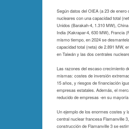
Según datos del OIEA (a 23 de enero d
nucleares con una capacidad total (ne
Unidos (Barakah-4, 1.310 MW), Chin
India (Kakrapar-4, 630 MW), Francia (
mismo tiempo, en 2024 se desmantelar
capacidad total (neta) de 2.891 MW, 
en Taiwán y las dos centrales nuclea
Las razones del escaso crecimiento d
mismas: costes de inversión extremad
15 años, y riesgos de financiación ig
empresas estatales. Además, el merc
reducido de empresas -en su mayoría e
Un ejemplo de los enormes costes y la
central nuclear francesa Flamanville 3
construcción de Flamanville 3 se esti