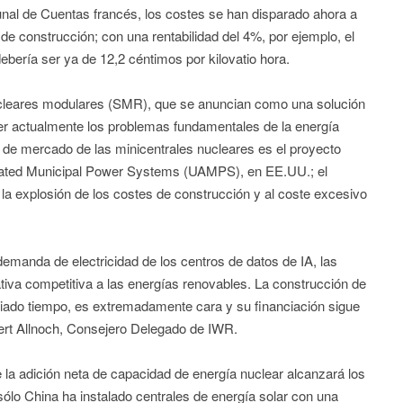
unal de Cuentas francés, los costes se han disparado ahora a
de construcción; con una rentabilidad del 4%, por ejemplo, el
debería ser ya de 12,2 céntimos por kilovatio hora.
ucleares modulares (SMR), que se anuncian como una solución
ver actualmente los problemas fundamentales de la energía
s de mercado de las minicentrales nucleares es el proyecto
ated Municipal Power Systems (UAMPS), en EE.UU.; el
a explosión de los costes de construcción y al coste excesivo
demanda de electricidad de los centros de datos de IA, las
tiva competitiva a las energías renovables. La construcción de
iado tiempo, es extremadamente cara y su financiación sigue
bert Allnoch, Consejero Delegado de IWR.
a adición neta de capacidad de energía nuclear alcanzará los
lo China ha instalado centrales de energía solar con una