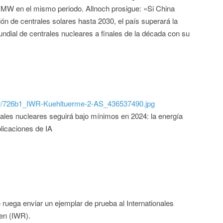
 MW en el mismo periodo. Allnoch prosigue: «Si China
ón de centrales solares hasta 2030, el país superará la
ndial de centrales nucleares a finales de la década con su
/iwr/726b1_IWR-Kuehltuerme-2-AS_436537490.jpg
ales nucleares seguirá bajo mínimos en 2024: la energía
licaciones de IA
e ruega enviar un ejemplar de prueba al Internationales
en (IWR).