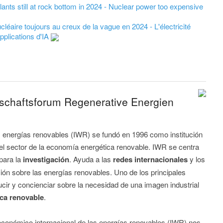
ants still at rock bottom in 2024 - Nuclear power too expensive
léaire toujours au creux de la vague en 2024 - L'électricité
applications d'IA
tschaftsforum Regenerative Energien
s energías renovables (IWR) se fundó en 1996 como institución
del sector de la economía energética renovable. IWR se centra
para la
investigación
. Ayuda a las
redes internacionales
y los
n sobre las energías renovables. Uno de los principales
ducir y concienciar sobre la necesidad de una imagen industrial
ca renovable
.
o económico internacional de las energías renovables (IWR) nos