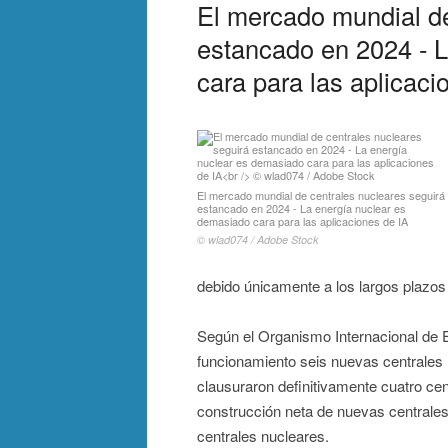
El mercado mundial de
estancado en 2024 - 
cara para las aplicaci
El mercado mundial de centrales nucleares seguirá
estancado en 2024 - La energía nuclear es
demasiado cara para las aplicaciones de IA
© wlad074 / Adobe Stock
debido únicamente a los largos plazos
Según el Organismo Internacional de 
funcionamiento seis nuevas centrales 
clausuraron definitivamente cuatro cent
construcción neta de nuevas centrale
centrales nucleares.