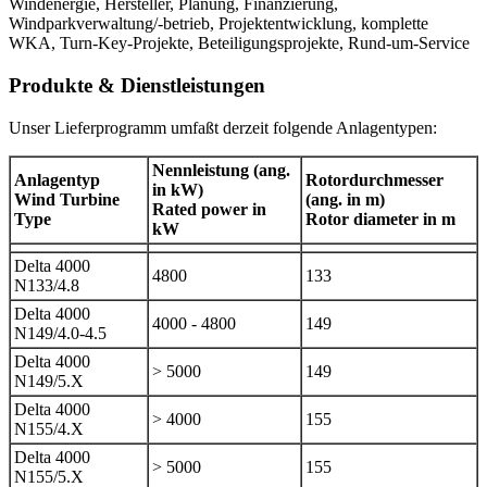
Windenergie, Hersteller, Planung, Finanzierung,
Windparkverwaltung/-betrieb, Projektentwicklung, komplette
WKA, Turn-Key-Projekte, Beteiligungsprojekte, Rund-um-Service
Produkte & Dienstleistungen
Unser Lieferprogramm umfaßt derzeit folgende Anlagentypen:
Nennleistung (ang.
Anlagentyp
Rotordurchmesser
in kW)
Wind Turbine
(ang. in m)
Rated power in
Type
Rotor diameter in m
kW
Delta 4000
4800
133
N133/4.8
Delta 4000
4000 - 4800
149
N149/4.0-4.5
Delta 4000
> 5000
149
N149/5.X
Delta 4000
> 4000
155
N155/4.X
Delta 4000
> 5000
155
N155/5.X