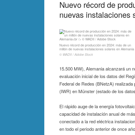
Nuevo récord de produ
nuevas instalaciones 
Nuevo récord de producción en 2024: más de un
millón de nuevas instalaciones solares en Alemania
© WADII / Adobe Stock
15.500 MW), Alemania alcanzará un nu
evaluación inicial de los datos del R
Federal de Redes (BNetzA) realizada p
(IWR) en Münster (estado de los datos
El rápido auge de la energía fotovolta
capacidad de instalación anual de más
conectado a la red eléctrica instalaci
en todo el periodo anterior de once añ