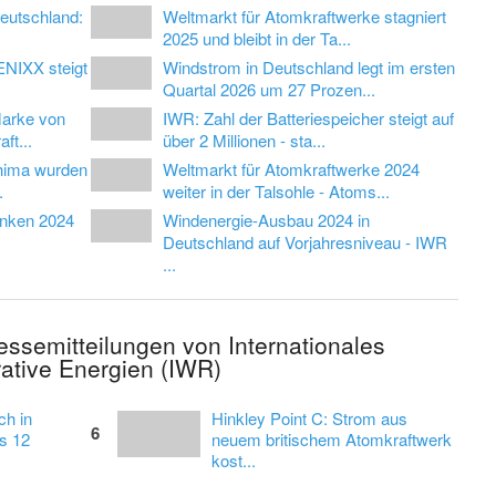
Deutschland:
Weltmarkt für Atomkraftwerke stagniert
2025 und bleibt in der Ta...
ENIXX steigt
Windstrom in Deutschland legt im ersten
Quartal 2026 um 27 Prozen...
Marke von
IWR: Zahl der Batteriespeicher steigt auf
ft...
über 2 Millionen - sta...
shima wurden
Weltmarkt für Atomkraftwerke 2024
.
weiter in der Talsohle - Atoms...
inken 2024
Windenergie-Ausbau 2024 in
Deutschland auf Vorjahresniveau - IWR
...
ressemitteilungen von Internationales
ative Energien (IWR)
ch in
Hinkley Point C: Strom aus
6
s 12
neuem britischem Atomkraftwerk
kost...