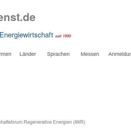
enst.de
 Energiewirtschaft
seit 1999
irmen
Länder
Sprachen
Messen
Anmeldu
schaftsforum Regenerative Energien (IWR)