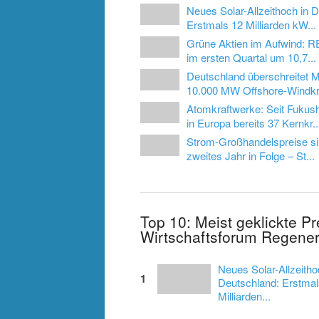
Neues Solar-Allzeithoch in 
Erstmals 12 Milliarden kW...
Grüne Aktien im Aufwind: R
im ersten Quartal um 10,7...
Deutschland überschreitet 
10.000 MW Offshore-Windkra
Atomkraftwerke: Seit Fuku
in Europa bereits 37 Kernkr..
Strom-Großhandelspreise s
zweites Jahr in Folge – St...
Top 10: Meist geklickte P
Wirtschaftsforum Regener
Neues Solar-Allzeitho
1
Deutschland: Erstmal
Milliarden...