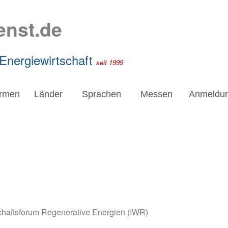
enst.de
 Energiewirtschaft
seit 1999
irmen
Länder
Sprachen
Messen
Anmeldu
schaftsforum Regenerative Energien (IWR)