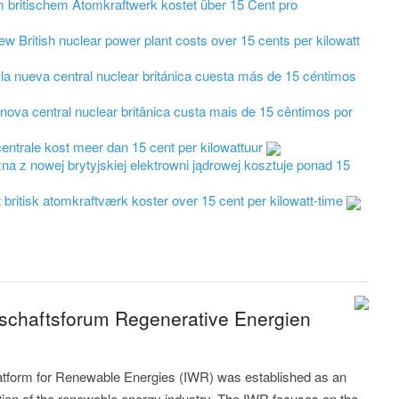
 britischem Atomkraftwerk kostet über 15 Cent pro
new British nuclear power plant costs over 15 cents per kilowatt
e la nueva central nuclear británica cuesta más de 15 céntimos
 nova central nuclear britânica custa mais de 15 cêntimos por
rncentrale kost meer dan 15 cent per kilowattuur
zna z nowej brytyjskiej elektrowni jądrowej kosztuje ponad 15
yt britisk atomkraftværk koster over 15 cent per kilowatt-time
tschaftsforum Regenerative Energien
latform for Renewable Energies (IWR) was established as an
ution of the renewable energy industry. The IWR focuses on the