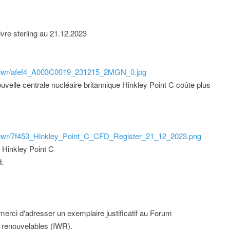
ivre sterling au 21.12.2023
ild/iwr/afef4_A003C0019_231215_2MGN_0.jpg
nouvelle centrale nucléaire britannique Hinkley Point C coûte plus
ld/iwr/7f453_Hinkley_Point_C_CFD_Register_21_12_2023.png
 Hinkley Point C
.
 merci d'adresser un exemplaire justificatif au Forum
 renouvelables (IWR).