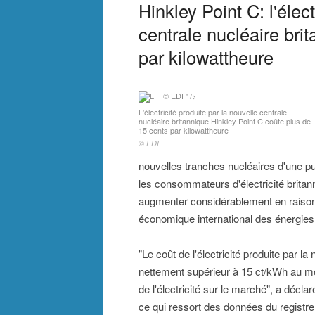
Hinkley Point C: l'élect
centrale nucléaire bri
par kilowattheure
© EDF' />
L'électricité produite par la nouvelle centrale
nucléaire britannique Hinkley Point C coûte plus de
15 cents par kilowattheure
© EDF
nouvelles tranches nucléaires d'une p
les consommateurs d'électricité britann
augmenter considérablement en raison d
économique international des énergies
"Le coût de l'électricité produite par l
nettement supérieur à 15 ct/kWh au mo
de l'électricité sur le marché", a décla
ce qui ressort des données du registr