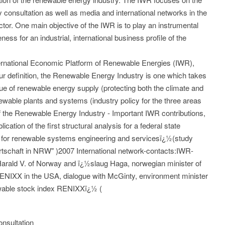
y consultation as well as media and international networks in the
tor. One main objective of the IWR is to play an instrumental
ess for an industrial, international business profile of the
nternational Economic Platform of Renewable Energies (IWR),
our definition, the Renewable Energy Industry is one which takes
sue of renewable energy supply (protecting both the climate and
ewable plants and systems (industry policy for the three areas
 of the Renewable Energy Industry - Important IWR contributions,
cation of the first structural analysis for a federal state
 for renewable systems engineering and servicesï¿½(study
rtschaft in NRW" )2007 International network-contacts:IWR-
 Harald V. of Norway and ï¿½slaug Haga, norwegian minister of
RENIXX in the USA, dialogue with McGinty, environment minister
wable stock index RENIXXï¿½ (
nsultation