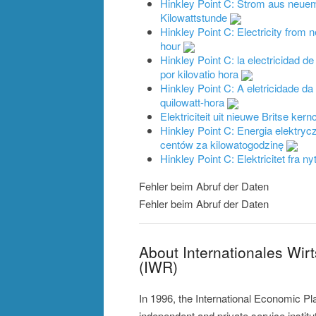
Hinkley Point C: Strom aus neuem
Kilowattstunde
Hinkley Point C: Electricity from 
hour
Hinkley Point C: la electricidad d
por kilovatio hora
Hinkley Point C: A eletricidade da
quilowatt-hora
Elektriciteit uit nieuwe Britse ke
Hinkley Point C: Energia elektryc
centów za kilowatogodzinę
Hinkley Point C: Elektricitet fra n
Fehler beim Abruf der Daten
Fehler beim Abruf der Daten
About Internationales Wir
(IWR)
In 1996, the International Economic P
independent and private service instit