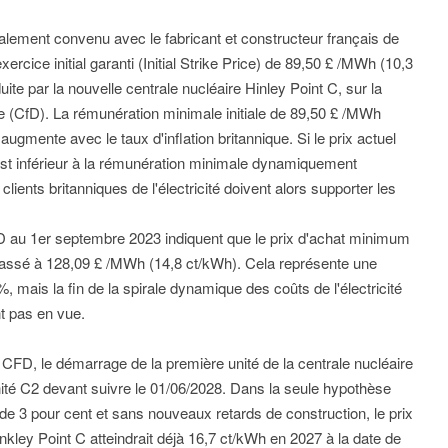
ialement convenu avec le fabricant et constructeur français de
xercice initial garanti (Initial Strike Price) de 89,50 £ /MWh (10,3
duite par la nouvelle centrale nucléaire Hinley Point C, sur la
e (CfD). La rémunération minimale initiale de 89,50 £ /MWh
augmente avec le taux d'inflation britannique. Si le prix actuel
r est inférieur à la rémunération minimale dynamiquement
s clients britanniques de l'électricité doivent alors supporter les
D au 1er septembre 2023 indiquent que le prix d'achat minimum
à passé à 128,09 £ /MWh (14,8 ct/kWh). Cela représente une
 mais la fin de la spirale dynamique des coûts de l'électricité
nt pas en vue.
CFD, le démarrage de la première unité de la centrale nucléaire
unité C2 devant suivre le 01/06/2028. Dans la seule hypothèse
e de 3 pour cent et sans nouveaux retards de construction, le prix
Hinkley Point C atteindrait déjà 16,7 ct/kWh en 2027 à la date de