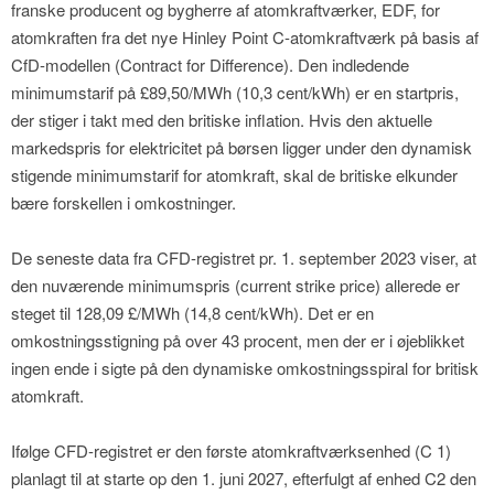
franske producent og bygherre af atomkraftværker, EDF, for
atomkraften fra det nye Hinley Point C-atomkraftværk på basis af
CfD-modellen (Contract for Difference). Den indledende
minimumstarif på £89,50/MWh (10,3 cent/kWh) er en startpris,
der stiger i takt med den britiske inflation. Hvis den aktuelle
markedspris for elektricitet på børsen ligger under den dynamisk
stigende minimumstarif for atomkraft, skal de britiske elkunder
bære forskellen i omkostninger.
De seneste data fra CFD-registret pr. 1. september 2023 viser, at
den nuværende minimumspris (current strike price) allerede er
steget til 128,09 £/MWh (14,8 cent/kWh). Det er en
omkostningsstigning på over 43 procent, men der er i øjeblikket
ingen ende i sigte på den dynamiske omkostningsspiral for britisk
atomkraft.
Ifølge CFD-registret er den første atomkraftværksenhed (C 1)
planlagt til at starte op den 1. juni 2027, efterfulgt af enhed C2 den