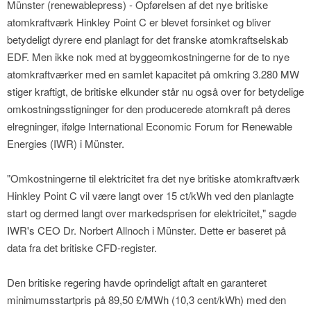
Münster (renewablepress) - Opførelsen af det nye britiske
atomkraftværk Hinkley Point C er blevet forsinket og bliver
betydeligt dyrere end planlagt for det franske atomkraftselskab
EDF. Men ikke nok med at byggeomkostningerne for de to nye
atomkraftværker med en samlet kapacitet på omkring 3.280 MW
stiger kraftigt, de britiske elkunder står nu også over for betydelige
omkostningsstigninger for den producerede atomkraft på deres
elregninger, ifølge International Economic Forum for Renewable
Energies (IWR) i Münster.
"Omkostningerne til elektricitet fra det nye britiske atomkraftværk
Hinkley Point C vil være langt over 15 ct/kWh ved den planlagte
start og dermed langt over markedsprisen for elektricitet," sagde
IWR's CEO Dr. Norbert Allnoch i Münster. Dette er baseret på
data fra det britiske CFD-register.
Den britiske regering havde oprindeligt aftalt en garanteret
minimumsstartpris på 89,50 £/MWh (10,3 cent/kWh) med den