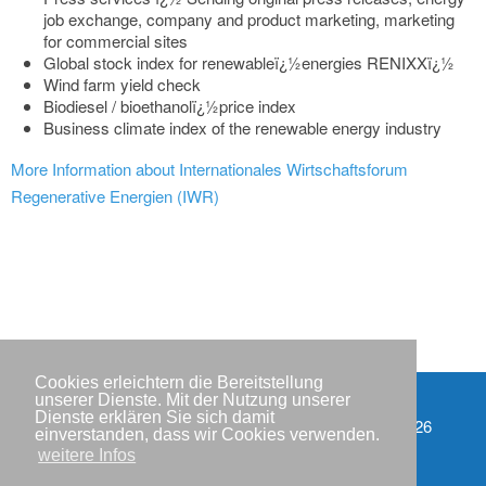
job exchange, company and product marketing, marketing
for commercial sites
Global stock index for renewableï¿½energies RENIXXï¿½
Wind farm yield check
Biodiesel / bioethanolï¿½price index
Business climate index of the renewable energy industry
More Information about Internationales Wirtschaftsforum
Regenerative Energien (IWR)
Cookies erleichtern die Bereitstellung
unserer Dienste. Mit der Nutzung unserer
Dienste erklären Sie sich damit
Partner
Copyright © IWR 2026
einverstanden, dass wir Cookies verwenden.
weitere Infos
Impressum