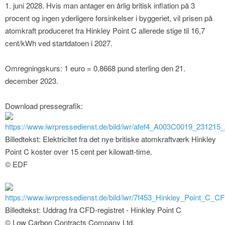
1. juni 2028. Hvis man antager en årlig britisk inflation på 3
procent og ingen yderligere forsinkelser i byggeriet, vil prisen på
atomkraft produceret fra Hinkley Point C allerede stige til 16,7
cent/kWh ved startdatoen i 2027.
Omregningskurs: 1 euro = 0,8668 pund sterling den 21.
december 2023.
Download pressegrafik:
https://www.iwrpressedienst.de/bild/iwr/afef4_A003C0019_23121
Billedtekst: Elektricitet fra det nye britiske atomkraftværk Hinkley
Point C koster over 15 cent per kilowatt-time.
© EDF
https://www.iwrpressedienst.de/bild/iwr/7f453_Hinkley_Point_C_
Billedtekst: Uddrag fra CFD-registret - Hinkley Point C
© Low Carbon Contracts Company Ltd.