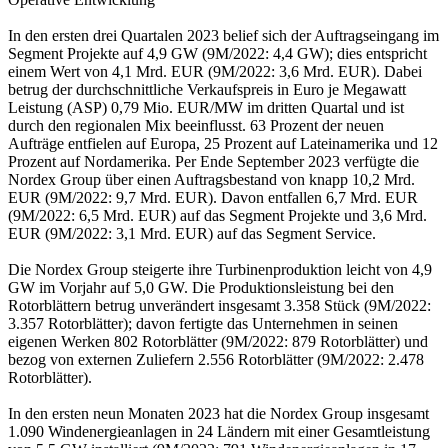
In den ersten drei Quartalen 2023 belief sich der Auftragseingang im
Segment Projekte auf 4,9 GW (9M/2022: 4,4 GW); dies entspricht
einem Wert von 4,1 Mrd. EUR (9M/2022: 3,6 Mrd. EUR). Dabei
betrug der durchschnittliche Verkaufspreis in Euro je Megawatt
Leistung (ASP) 0,79 Mio. EUR/MW im dritten Quartal und ist
durch den regionalen Mix beeinflusst. 63 Prozent der neuen
Aufträge entfielen auf Europa, 25 Prozent auf Lateinamerika und 12
Prozent auf Nordamerika. Per Ende September 2023 verfügte die
Nordex Group über einen Auftragsbestand von knapp 10,2 Mrd.
EUR (9M/2022: 9,7 Mrd. EUR). Davon entfallen 6,7 Mrd. EUR
(9M/2022: 6,5 Mrd. EUR) auf das Segment Projekte und 3,6 Mrd.
EUR (9M/2022: 3,1 Mrd. EUR) auf das Segment Service.
Die Nordex Group steigerte ihre Turbinenproduktion leicht von 4,9
GW im Vorjahr auf 5,0 GW. Die Produktionsleistung bei den
Rotorblättern betrug unverändert insgesamt 3.358 Stück (9M/2022:
3.357 Rotorblätter); davon fertigte das Unternehmen in seinen
eigenen Werken 802 Rotorblätter (9M/2022: 879 Rotorblätter) und
bezog von externen Zuliefern 2.556 Rotorblätter (9M/2022: 2.478
Rotorblätter).
In den ersten neun Monaten 2023 hat die Nordex Group insgesamt
1.090 Windenergieanlagen in 24 Ländern mit einer Gesamtleistung