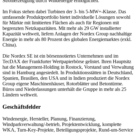
Stromerzeugung durch Windenergie ermöglichen.
Im Fokus stehen dabei Turbinen der 3- bis 5-MW+-Klasse. Das
umfassende Produktportfolio bietet individuelle Lösungen sowohl
für Märkte mit limitierten Flächen als auch für Regionen mit
begrenzten Netzkapazitäten. Mit mehr als 29 GW installierter
Kapazität weltweit, liefern Anlagen der Nordex Group nachhaltige
Energie in mehr als 80 Prozent des globalen Energiemarktes (exkl.
China).
Die Nordex SE ist ein börsennotiertes Unternehmen und im
TecDAX der Frankfurter Wertpapierbörse gelistet. Ihren Hauptsitz
hat die Management-Holding in Rostock, Vorstand und Verwaltung
sind in Hamburg angesiedelt. In Produktionsstätten in Deutschland,
Spanien, Brasilien, den USA und in Indien produziert die Nordex
Group eigene Maschinenhäuser, Rotorblätter und Betontürme.
Büros und Niederlassungen unterhält die Gruppe in mehr als 25
Ländern weltweit.
Geschäftsfelder
Windenergie, Hersteller, Planung, Finanzierung,
Windparkverwaltung/-betrieb, Projektentwicklung, komplette
WKA, Turn-Key-Projekte, Beteiligungsprojekte, Rund-um-Service