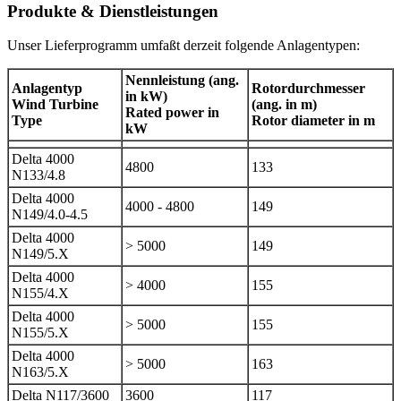
Produkte & Dienstleistungen
Unser Lieferprogramm umfaßt derzeit folgende Anlagentypen:
Nennleistung (ang.
Anlagentyp
Rotordurchmesser
in kW)
Wind Turbine
(ang. in m)
Rated power in
Type
Rotor diameter in m
kW
Delta 4000
4800
133
N133/4.8
Delta 4000
4000 - 4800
149
N149/4.0-4.5
Delta 4000
> 5000
149
N149/5.X
Delta 4000
> 4000
155
N155/4.X
Delta 4000
> 5000
155
N155/5.X
Delta 4000
> 5000
163
N163/5.X
Delta N117/3600
3600
117