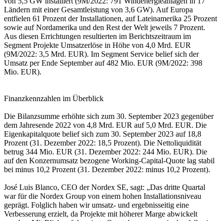
von 5,5 GW installiert (9M/2022: 791 Windenergieanlagen in 17
Ländern mit einer Gesamtleistung von 3,6 GW). Auf Europa
entfielen 61 Prozent der Installationen, auf Lateinamerika 25 Prozent
sowie auf Nordamerika und den Rest der Welt jeweils 7 Prozent.
Aus diesen Errichtungen resultierten im Berichtszeitraum im
Segment Projekte Umsatzerlöse in Höhe von 4,0 Mrd. EUR
(9M/2022: 3,5 Mrd. EUR). Im Segment Service belief sich der
Umsatz per Ende September auf 482 Mio. EUR (9M/2022: 398
Mio. EUR).
Finanzkennzahlen im Überblick
Die Bilanzsumme erhöhte sich zum 30. September 2023 gegenüber
dem Jahresende 2022 von 4,8 Mrd. EUR auf 5,0 Mrd. EUR. Die
Eigenkapitalquote belief sich zum 30. September 2023 auf 18,8
Prozent (31. Dezember 2022: 18,5 Prozent). Die Nettoliquidität
betrug 344 Mio. EUR (31. Dezember 2022: 244 Mio. EUR). Die
auf den Konzernumsatz bezogene Working-Capital-Quote lag stabil
bei minus 10,2 Prozent (31. Dezember 2022: minus 10,2 Prozent).
José Luis Blanco, CEO der Nordex SE, sagt: „Das dritte Quartal
war für die Nordex Group von einem hohen Installationsniveau
geprägt. Folglich haben wir umsatz- und ergebnisseitig eine
Verbesserung erzielt, da Projekte mit höherer Marge abwickelt