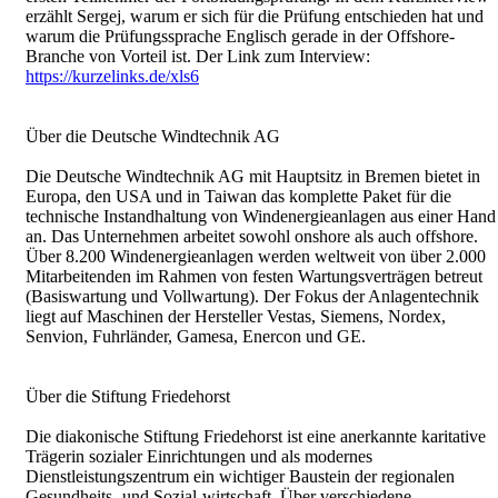
erzählt Sergej, warum er sich für die Prüfung entschieden hat und
warum die Prüfungssprache Englisch gerade in der Offshore-
Branche von Vorteil ist. Der Link zum Interview:
https://kurzelinks.de/xls6
Über die Deutsche Windtechnik AG
Die Deutsche Windtechnik AG mit Hauptsitz in Bremen bietet in
Europa, den USA und in Taiwan das komplette Paket für die
technische Instandhaltung von Windenergieanlagen aus einer Hand
an. Das Unternehmen arbeitet sowohl onshore als auch offshore.
Über 8.200 Windenergieanlagen werden weltweit von über 2.000
Mitarbeitenden im Rahmen von festen Wartungsverträgen betreut
(Basiswartung und Vollwartung). Der Fokus der Anlagentechnik
liegt auf Maschinen der Hersteller Vestas, Siemens, Nordex,
Senvion, Fuhrländer, Gamesa, Enercon und GE.
Über die Stiftung Friedehorst
Die diakonische Stiftung Friedehorst ist eine anerkannte karitative
Trägerin sozialer Einrichtungen und als modernes
Dienstleistungszentrum ein wichtiger Baustein der regionalen
Gesundheits- und Sozial-wirtschaft. Über verschiedene