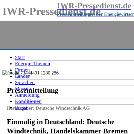
IWR-Pressedienst.de
IWR-Pressedienst.de
Pressemitteilungen der Energiewirtsc
Pressemitteilungen der Energiewirtschaft
seit
1999
Start
Energie-Themen
Firmen
Länder
Sprachen
Messen
Pressemitteilung
Anmeldung
Konditionen
Presse
Herausgeber:
Deutsche Windtechnik AG
Einmalig in Deutschland: Deutsche
Windtechnik, Handelskammer Bremen