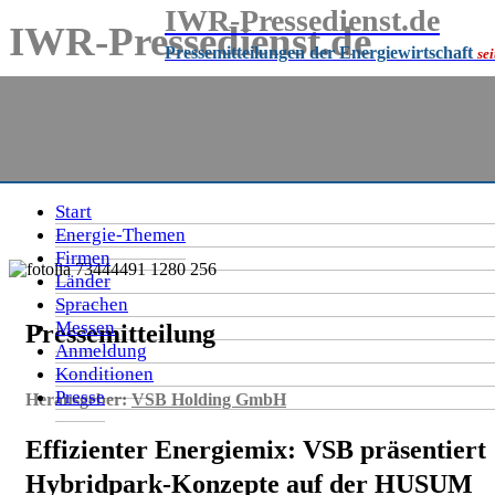
IWR-Pressedienst.de
IWR-Pressedienst.de
Pressemitteilungen der Energiewirtschaft
se
Pressemitteilungen der Energiewirtschaft
seit
1999
Start
Energie-Themen
Firmen
Länder
Sprachen
Messen
Pressemitteilung
Anmeldung
Konditionen
Presse
Herausgeber:
VSB Holding GmbH
Effizienter Energiemix: VSB präsentiert
Hybridpark-Konzepte auf der HUSUM