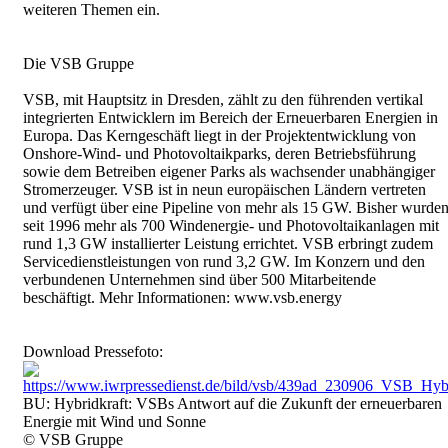
weiteren Themen ein.
Die VSB Gruppe
VSB, mit Hauptsitz in Dresden, zählt zu den führenden vertikal
integrierten Entwicklern im Bereich der Erneuerbaren Energien in
Europa. Das Kerngeschäft liegt in der Projektentwicklung von
Onshore-Wind- und Photovoltaikparks, deren Betriebsführung
sowie dem Betreiben eigener Parks als wachsender unabhängiger
Stromerzeuger. VSB ist in neun europäischen Ländern vertreten
und verfügt über eine Pipeline von mehr als 15 GW. Bisher wurde
seit 1996 mehr als 700 Windenergie- und Photovoltaikanlagen mit
rund 1,3 GW installierter Leistung errichtet. VSB erbringt zudem
Servicedienstleistungen von rund 3,2 GW. Im Konzern und den
verbundenen Unternehmen sind über 500 Mitarbeitende
beschäftigt. Mehr Informationen: www.vsb.energy
Download Pressefoto:
https://www.iwrpressedienst.de/bild/vsb/439ad_230906_VSB_Hybr
BU: Hybridkraft: VSBs Antwort auf die Zukunft der erneuerbaren
Energie mit Wind und Sonne
© VSB Gruppe