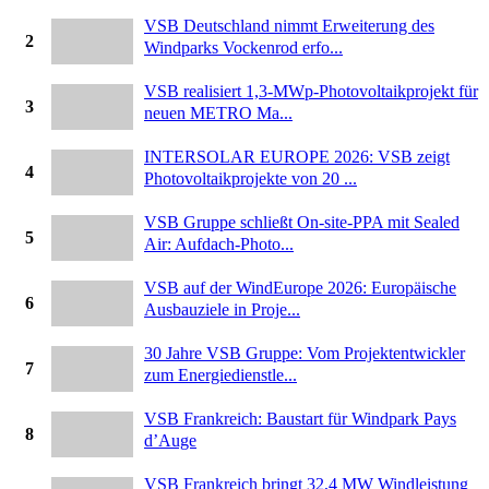
VSB Deutschland nimmt Erweiterung des
2
Windparks Vockenrod erfo...
VSB realisiert 1,3-MWp-Photovoltaikprojekt für
3
neuen METRO Ma...
INTERSOLAR EUROPE 2026: VSB zeigt
4
Photovoltaikprojekte von 20 ...
VSB Gruppe schließt On-site-PPA mit Sealed
5
Air: Aufdach-Photo...
VSB auf der WindEurope 2026: Europäische
6
Ausbauziele in Proje...
30 Jahre VSB Gruppe: Vom Projektentwickler
7
zum Energiedienstle...
VSB Frankreich: Baustart für Windpark Pays
8
d’Auge
VSB Frankreich bringt 32,4 MW Windleistung