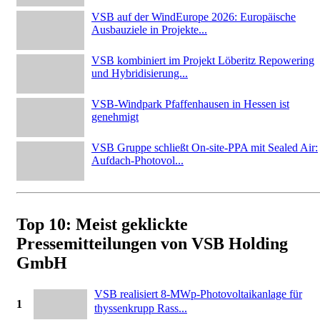
VSB auf der WindEurope 2026: Europäische
Ausbauziele in Projekte...
VSB kombiniert im Projekt Löberitz Repowering
und Hybridisierung...
VSB-Windpark Pfaffenhausen in Hessen ist
genehmigt
VSB Gruppe schließt On-site-PPA mit Sealed Air:
Aufdach-Photovol...
Top 10: Meist geklickte
Pressemitteilungen von VSB Holding
GmbH
VSB realisiert 8-MWp-Photovoltaikanlage für
1
thyssenkrupp Rass...