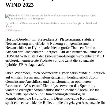
WIND 2023
Hybridkraft: VSBs Antwort auf die Zukunft der erneuerbaren Energie mit Wind und
Sonne
© VSB Gruppe
Husum/Dresden (iwr-pressedienst) - Platzersparnis, stabilere
Netzauslastung und effiziente Nutzung von gemeinsamen
Netzanschlüssen: Hybridparks bieten große Chancen für den
Ausbau der Erneuerbaren Energien. Auf der Branchen-Leitmesse
HUSUM WIND stellt der Erneuerbare-Energien-Projektierer VSB
erfolgreich umgesetzte Projekte vor und zeigt die Potenziale
hybrider EE-Anlagen auf.
Oben Windräder, unten Solarzellen: Hybridparks bündeln Energien
auf engstem Raum und liefern ganzjährig kontinuierlich Strom.
Gemeinsame Anschlüsse und Transformatoren optimieren
Ressourcen. Wasserstoff-Elektrolyse erweitert das Spektrum,
während erzeugter Strom nahtlos über dieselben Anschlüsse ins
Netz fließt. Speicher- und Umwandlungstechnologien
komplettieren die Hybridlösung. Diese innovative Kombination
spielt eine entscheidende Rolle, um die ehrgeizigen Ausbauziele für