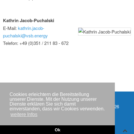
Kathrin Jacob-Puchalski
E-Mail:
kathrin.jacob-
puchalski@vsb.energy
Telefon: +49 (0)351 / 211 83 - 672
Cookies erleichtern die Bereitstellung
unserer Dienste. Mit der Nutzung unserer
Dienste erklären Sie sich damit
Partner
Copyright © IWR 2026
einverstanden, dass wir Cookies verwenden.
weitere Infos
Impressum
Datenschutzerklärung
Ok