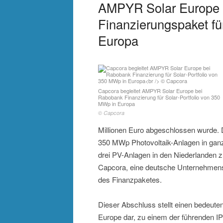
AMPYR Solar Europe 
Finanzierungspaket fü
Europa
Capcora begleitet AMPYR Solar Europe bei
Rabobank Finanzierung für Solar-Portfolio von 350
MWp in Europa
© Capcora
Millionen Euro abgeschlossen wurde.
350 MWp Photovoltaik-Anlagen in ganz
drei PV-Anlagen in den Niederlanden zu
Capcora, eine deutsche Unternehmens
des Finanzpaketes.
Dieser Abschluss stellt einen bedeute
Europe dar, zu einem der führenden 