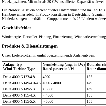
Netzkapazitäten. Mit mehr als 29 GW installierter Kapazität weltweit
Die Nordex SE ist ein börsennotiertes Unternehmen und im TecDAX de
Hamburg angesiedelt. In Produktionsstätten in Deutschland, Spanien
Niederlassungen unterhält die Gruppe in mehr als 25 Ländern weltwei
Geschäftsfelder
Windenergie, Hersteller, Planung, Finanzierung, Windparkverwaltun
Produkte & Dienstleistungen
Unser Lieferprogramm umfaßt derzeit folgende Anlagentypen:
Anlagentyp
Nennleistung (ang. in kW)
Rotordurchm
Wind Turbine Type
Rated power in kW
Rotor diame
Delta 4000 N133/4.8
4800
133
Delta 4000 N149/4.0-4.5
4000 - 4800
149
Delta 4000 N149/5.X
> 5000
149
Delta 4000 N155/4.X
> 4000
155
Delta 4000 N155/5.X
> 5000
155