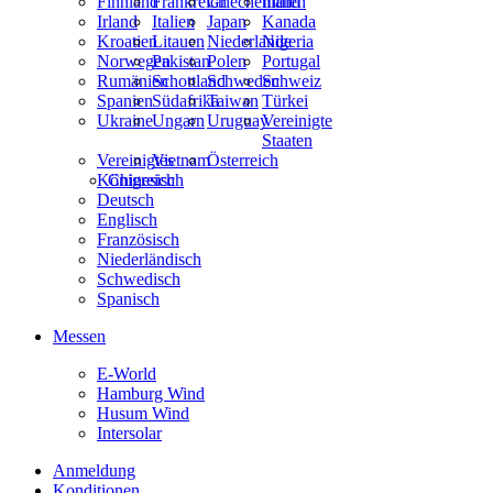
Finnland
Frankreich
Griechenland
Indien
Irland
Italien
Japan
Kanada
Kroatien
Litauen
Niederlande
Nigeria
Norwegen
Pakistan
Polen
Portugal
Rumänien
Schottland
Schweden
Schweiz
Spanien
Südafrika
Taiwan
Türkei
Ukraine
Ungarn
Uruguay
Vereinigte
Staaten
Vereinigtes
Vietnam
Österreich
Königreich
Chinesisch
Deutsch
Englisch
Französisch
Niederländisch
Schwedisch
Spanisch
Messen
E-World
Hamburg Wind
Husum Wind
Intersolar
Anmeldung
Konditionen