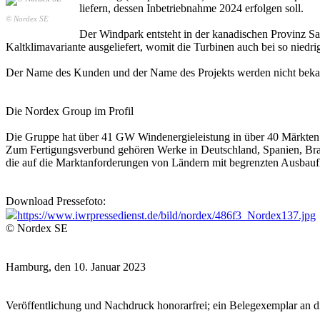
liefern, dessen Inbetriebnahme 2024 erfolgen soll.
© Nordex SE
Der Windpark entsteht in der kanadischen Provinz S
Kaltklimavariante ausgeliefert, womit die Turbinen auch bei so nied
Der Name des Kunden und der Name des Projekts werden nicht beka
Die Nordex Group im Profil
Die Gruppe hat über 41 GW Windenergieleistung in über 40 Märkten i
Zum Fertigungsverbund gehören Werke in Deutschland, Spanien, Bra
die auf die Marktanforderungen von Ländern mit begrenzten Ausbaufl
Download Pressefoto:
https://www.iwrpressedienst.de/bild/nordex/486f3_Nordex137.jpg
© Nordex SE
Hamburg, den 10. Januar 2023
Veröffentlichung und Nachdruck honorarfrei; ein Belegexemplar an d