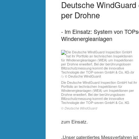
Deutsche WindGuard er
per Drohne
- Im Einsatz: System von TOPs
Windenergieanlagen
Die Deutsche WindGuard Inspection GmbH hat ihr
Portfolio an technischen Inspektionen für
Windenergieanlagen (WEA) um Inspektionen per
Drohne erweitert. Bei der berührungslosen
Blitzschutzmessung kommt die innovative
Technologie der TOP-seven GmbH & Co. KG
© Deutsche WindGuard
zum Einsatz.
„Unser patentiertes Messverfahren ist 