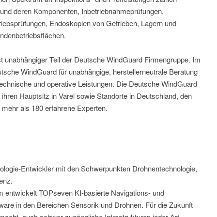
 und deren Komponenten, Inbetriebnahmeprüfungen,
riebsprüfungen, Endoskopien von Getrieben, Lagern und
ndenbetriebsflächen.
st unabhängiger Teil der Deutsche WindGuard Firmengruppe. Im
tsche WindGuard für unabhängige, herstellerneutrale Beratung
technische und operative Leistungen. Die Deutsche WindGuard
ihren Hauptsitz in Varel sowie Standorte in Deutschland, den
 mehr als 180 erfahrene Experten.
ologie-Entwickler mit den Schwerpunkten Drohnentechnologie,
enz.
m entwickelt TOPseven KI-basierte Navigations- und
ware in den Bereichen Sensorik und Drohnen. Für die Zukunft
acht, auch schwer zugängliche Infrastrukturen jeder Art