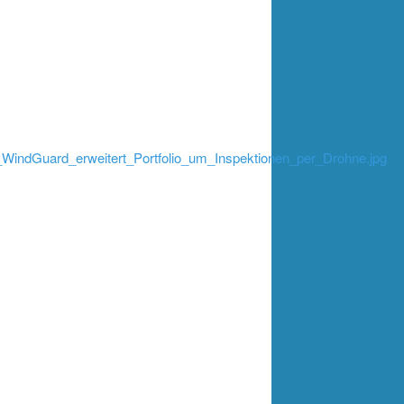
_WindGuard_erweitert_Portfolio_um_Inspektionen_per_Drohne.jpg