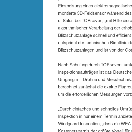
Einspeisung eines elektromagnetischen
montierte 3D-Feldsensor während des A
of Sales bei TOPseven, „mit Hilfe die
algorithmischer Verarbeitung der erhob
Blitzschutzanlage schnell und effizien
entspricht der technischen Richtlini
Blitzschutzanlagen und ist von der G
Nach Schulung durch TOPseven, umfang
Inspektionsaufträgen ist das Deutsch
Umgang mit Drohne und Messtechnik. D
berechnet zunächst die exakte Flugrou
um die erforderlichen Messungen vo
„Durch einfaches und schnelles Umrüs
Inspektion in nur einem Termin anbiet
Windguard Inspection, „dass die WEA 
Kostenersparnis der größte Vorteil für