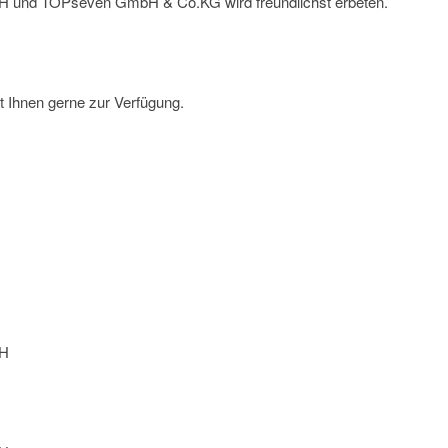
 und TOPseven GmbH & Co.KG wird freundlichst erbeten.
t Ihnen gerne zur Verfügung.
bH