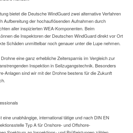
rtung bietet die Deutsche WindGuard zwei alternative Verfahren
ach Aufbereitung der hochauflösenden Aufnahmen durch
hten aller inspizierten WEA-Komponenten. Beim
können die Inspektoren der Deutschen WindGuard direkt vor Ort
eckte Schäden unmittelbar noch genauer unter die Lupe nehmen.
r Drohne eine ganz erhebliche Zeitersparnis im Vergleich zur
 anstrengenden Inspektion in Seilzugangstechnik. Besonders
re-Anlagen sind wir mit der Drohne bestens für die Zukunft
ch.
essionals
 eine unabhängige, international tätige und nach DIN EN
ektionsstelle Typ A für Onshore- und Offshore-
en Spektrum an Inspektions- und Prüfleistungen zählen