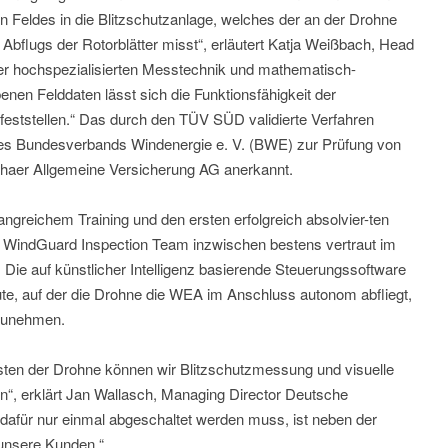
 Feldes in die Blitzschutzanlage, welches der an der Drohne
bflugs der Rotorblätter misst“, erläutert Katja Weißbach, Head
ser hochspezialisierten Messtechnik und mathematisch-
enen Felddaten lässt sich die Funktionsfähigkeit der
t feststellen.“ Das durch den TÜV SÜD validierte Verfahren
e des Bundesverbands Windenergie e. V. (BWE) zur Prüfung von
othaer Allgemeine Versicherung AG anerkannt.
reichem Training und den ersten erfolgreich absolvier-ten
e WindGuard Inspection Team inzwischen bestens vertraut im
ie auf künstlicher Intelligenz basierende Steuerungssoftware
te, auf der die Drohne die WEA im Anschluss autonom abfliegt,
rzunehmen.
ten der Drohne können wir Blitzschutzmessung und visuelle
en“, erklärt Jan Wallasch, Managing Director Deutsche
dafür nur einmal abgeschaltet werden muss, ist neben der
 unsere Kunden.“