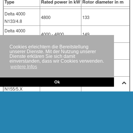
Type
Rated power in kW
Rotor diameter in m
Delta 4000
4800
133
N133/4.8
Delta 4000
4000 - 4800
149
N149/4.0-4.5
Delta 4000
Cookies erleichtern die Bereitstellung
> 5000
149
unserer Dienste. Mit der Nutzung unserer
N149/5.X
Dienste erklären Sie sich damit
einverstanden, dass wir Cookies verwenden.
Delta 4000
weitere Infos
> 4000
155
N155/4.X
Delta 4000
Ok
> 5000
155
N155/5.X
Delta 4000
> 5000
163
N163/5.X
Delta N117/3600
3600
117
Delta N131/3600
3600
131