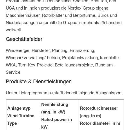
Produktionsstätten in Deutschland, Spanien, Brasilien, den
USA und in Indien produziert die Nordex Group eigene
Maschinenhäuser, Rotorblätter und Betontürme. Büros und
Niederlassungen unterhält die Gruppe in mehr als 25 Ländern
weltweit.
Geschäftsfelder
Windenergie, Hersteller, Planung, Finanzierung,
Windparkverwaltung/-betrieb, Projektentwicklung, komplette
WKA, Turn-Key-Projekte, Beteiligungsprojekte, Rund-um-
Service
Produkte & Dienstleistungen
Unser Lieferprogramm umfaßt derzeit folgende Anlagentypen:
Nennleistung
Anlagentyp
Rotordurchmesser
(ang. in kW)
Wind Turbine
(ang. in m)
Rated power in
Type
Rotor diameter in m
kW