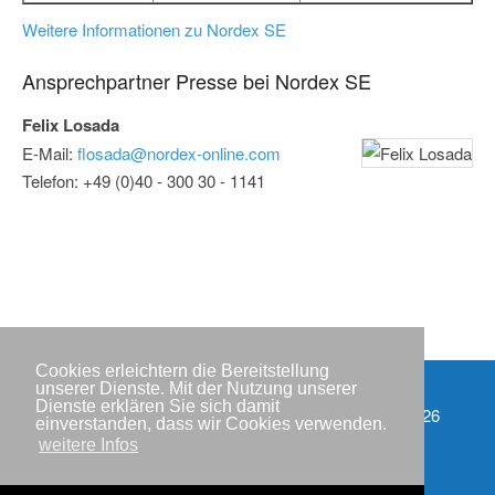
Weitere Informationen zu Nordex SE
Ansprechpartner Presse bei Nordex SE
Felix Losada
E-Mail:
flosada@nordex-online.com
Telefon: +49 (0)40 - 300 30 - 1141
Cookies erleichtern die Bereitstellung
unserer Dienste. Mit der Nutzung unserer
Dienste erklären Sie sich damit
Partner
Copyright © IWR 2026
einverstanden, dass wir Cookies verwenden.
weitere Infos
Impressum
Datenschutzerklärung