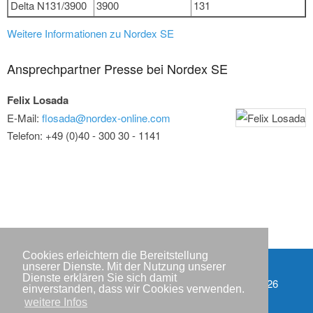
Delta N131/3900
3900
131
Weitere Informationen zu Nordex SE
Ansprechpartner Presse bei Nordex SE
Felix Losada
E-Mail:
flosada@nordex-online.com
Telefon: +49 (0)40 - 300 30 - 1141
Cookies erleichtern die Bereitstellung
unserer Dienste. Mit der Nutzung unserer
Dienste erklären Sie sich damit
Partner
Copyright © IWR 2026
einverstanden, dass wir Cookies verwenden.
weitere Infos
Impressum