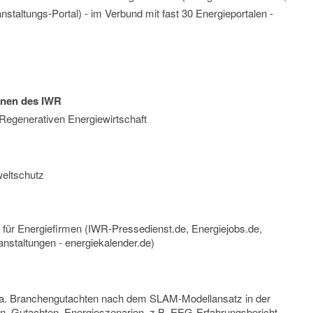
nstaltungs-Portal) - im Verbund mit fast 30 Energieportalen -
inen des IWR
 Regenerativen Energiewirtschaft
eltschutz
n für Energiefirmen (IWR-Pressedienst.de, Energiejobs.de,
anstaltungen - energiekalender.de)
 u.a. Branchengutachten nach dem SLAM-Modellansatz in der
en, Gutachten, Energieszenarien, z.B. EEG-Erfahrungsbericht,