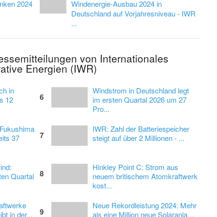
inken 2024
Windenergie-Ausbau 2024 in
Deutschland auf Vorjahresniveau - IWR
...
ressemitteilungen von Internationales
ative Energien (IWR)
ch in
Windstrom in Deutschland legt
6
s 12
im ersten Quartal 2026 um 27
Pro...
 Fukushima
IWR: Zahl der Batteriespeicher
7
its 37
steigt auf über 2 Millionen - ...
ind:
Hinkley Point C: Strom aus
8
ten Quartal
neuem britischem Atomkraftwerk
kost...
aftwerke
Neue Rekordleistung 2024: Mehr
9
bt in der...
als eine Million neue Solaranla...