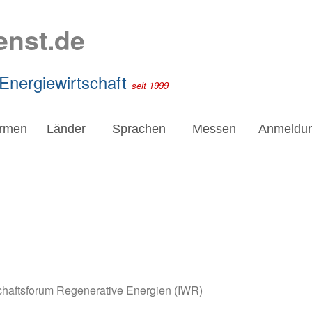
enst.de
 Energiewirtschaft
seit 1999
irmen
Länder
Sprachen
Messen
Anmeldu
schaftsforum Regenerative Energien (IWR)