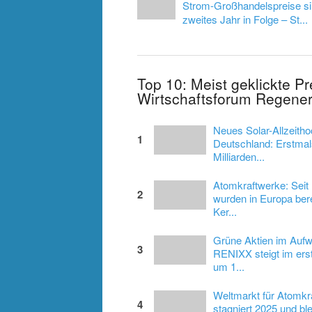
Strom-Großhandelspreise s
zweites Jahr in Folge – St...
Top 10: Meist geklickte P
Wirtschaftsforum Regener
Neues Solar-Allzeitho
1
Deutschland: Erstmal
Milliarden...
Atomkraftwerke: Seit
2
wurden in Europa bere
Ker...
Grüne Aktien im Aufw
3
RENIXX steigt im ers
um 1...
Weltmarkt für Atomkr
4
stagniert 2025 und blei