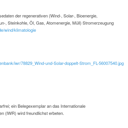
edaten der regenerativen (Wind-, Solar-, Bioenergie,
un-, Steinkohle, Öl, Gas, Atomenergie, Müll) Stromerzeugung
e/wind/klimatologie
atenbank/iwr/78829_Wind-und-Solar-doppelt-Strom_FL-56007540.jpg
rfrei; ein Belegexemplar an das Internationale
n (IWR) wird freundlichst erbeten.