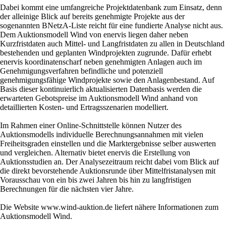
Dabei kommt eine umfangreiche Projektdatenbank zum Einsatz, denn
der alleinige Blick auf bereits genehmigte Projekte aus der
sogenannten BNetzA-Liste reicht für eine fundierte Analyse nicht aus.
Dem Auktionsmodell Wind von enervis liegen daher neben
Kurzfristdaten auch Mittel- und Langfristdaten zu allen in Deutschland
bestehenden und geplanten Windprojekten zugrunde. Dafür erhebt
enervis koordinatenscharf neben genehmigten Anlagen auch im
Genehmigungsverfahren befindliche und potenziell
genehmigungsfähige Windprojekte sowie den Anlagenbestand. Auf
Basis dieser kontinuierlich aktualisierten Datenbasis werden die
erwarteten Gebotspreise im Auktionsmodell Wind anhand von
detaillierten Kosten- und Ertragsszenarien modelliert.
Im Rahmen einer Online-Schnittstelle können Nutzer des
Auktionsmodells individuelle Berechnungsannahmen mit vielen
Freiheitsgraden einstellen und die Marktergebnisse selber auswerten
und vergleichen. Alternativ bietet enervis die Erstellung von
Auktionsstudien an. Der Analysezeitraum reicht dabei vom Blick auf
die direkt bevorstehende Auktionsrunde über Mittelfristanalysen mit
Vorausschau von ein bis zwei Jahren bis hin zu langfristigen
Berechnungen für die nächsten vier Jahre.
Die Website www.wind-auktion.de liefert nähere Informationen zum
Auktionsmodell Wind.