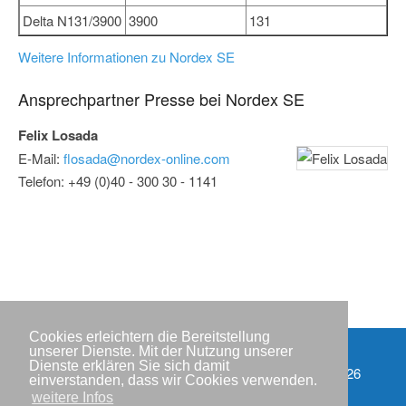
Delta N131/3900
3900
131
Weitere Informationen zu Nordex SE
Ansprechpartner Presse bei Nordex SE
Felix Losada
E-Mail:
flosada@nordex-online.com
Telefon: +49 (0)40 - 300 30 - 1141
Cookies erleichtern die Bereitstellung
unserer Dienste. Mit der Nutzung unserer
Dienste erklären Sie sich damit
Partner
Copyright © IWR 2026
einverstanden, dass wir Cookies verwenden.
weitere Infos
Impressum