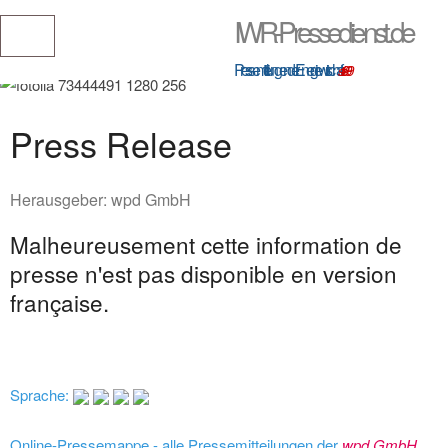
IWR-Pressedienst.de
Pressemitteilungen der Energiewirtschaft
seit 1999
Press Release
Herausgeber:
wpd GmbH
Malheureusement cette information de
presse n'est pas disponible en version
française.
Sprache:
Online-Pressemappe - alle Pressemitteilungen der
wpd GmbH