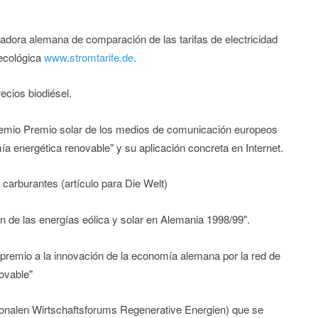
adora alemana de comparación de las tarifas de electricidad
 ecológica
www.stromtarife.de
.
ecios biodiésel.
emio Premio solar de los medios de comunicación europeos
a energética renovable" y su aplicación concreta en Internet.
 carburantes (artículo para Die Welt)
ón de las energías eólica y solar en Alemania 1998/99".
 premio a la innovación de la economía alemana por la red de
ovable"
ionalen Wirtschaftsforums Regenerative Energien) que se