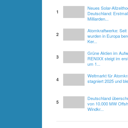
Neues Solar-Allzeitho
1
Deutschland: Erstmal
Milliarden...
Atomkraftwerke: Seit
2
wurden in Europa bere
Ker...
Grüne Aktien im Aufw
3
RENIXX steigt im ers
um 1...
Weltmarkt für Atomkr
4
stagniert 2025 und blei
Deutschland überschr
5
von 10.000 MW Offsh
Windkr...