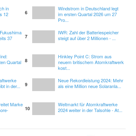
ch in
Windstrom in Deutschland legt
6
s 12
im ersten Quartal 2026 um 27
Pro...
 Fukushima
IWR: Zahl der Batteriespeicher
7
its 37
steigt auf über 2 Millionen - ...
ind:
Hinkley Point C: Strom aus
8
ten Quartal
neuem britischem Atomkraftwerk
kost...
aftwerke
Neue Rekordleistung 2024: Mehr
9
bt in der...
als eine Million neue Solaranla...
eitet Marke
Weltmarkt für Atomkraftwerke
10
ore-
2024 weiter in der Talsohle - At...