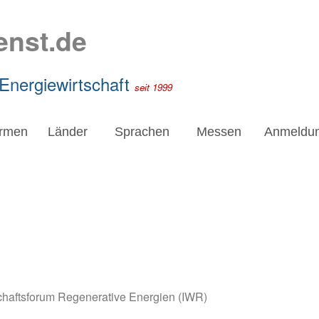
enst.de
 Energiewirtschaft
seit 1999
irmen
Länder
Sprachen
Messen
Anmeldu
schaftsforum Regenerative Energien (IWR)