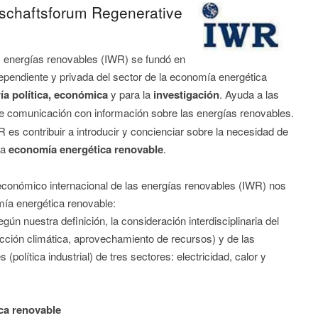
tschaftsforum Regenerative
s energías renovables (IWR) se fundó en
ependiente y privada del sector de la economía energética
ía política, económica
y para la
investigación
. Ayuda a las
e comunicación con información sobre las energías renovables.
R es contribuir a introducir y concienciar sobre la necesidad de
la
economía energética renovable
.
o económico internacional de las energías renovables (IWR) nos
mía energética renovable:
ún nuestra definición, la consideración interdisciplinaria del
ección climática, aprovechamiento de recursos) y de las
(política industrial) de tres sectores: electricidad, calor y
ca renovable