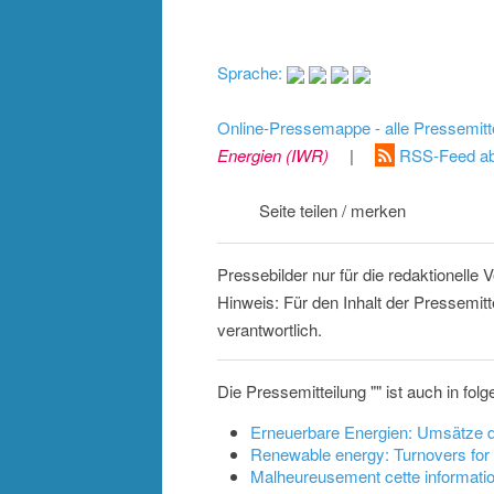
Sprache:
Online-Pressemappe - alle Pressemitt
Energien (IWR)
|
RSS-Feed ab
Seite teilen / merken
Pressebilder nur für die redaktionelle
Hinweis: Für den Inhalt der Pressemitt
verantwortlich.
Die Pressemitteilung "" ist auch in fo
Erneuerbare Energien: Umsätze 
Renewable energy: Turnovers fo
Malheureusement cette information