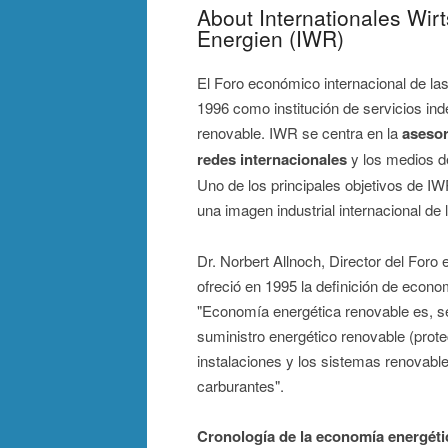
About Internationales Wir
Energien (IWR)
El Foro económico internacional de la
1996 como institución de servicios ind
renovable. IWR se centra en la
asesor
redes internacionales
y los medios d
Uno de los principales objetivos de IW
una imagen industrial internacional de 
Dr. Norbert Allnoch, Director del For
ofreció en 1995 la definición de econo
"Economía energética renovable es, seg
suministro energético renovable (prot
instalaciones y los sistemas renovables 
carburantes".
Cronología de la economía energéti