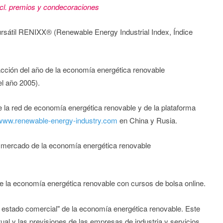
cl. premios y condecoraciones
rsátil RENIXX® (Renewable Energy Industrial Index, Índice
cción del año de la economía energética renovable
el año 2005).
la red de economía energética renovable y de la plataforma
www.renewable-energy-industry.com
en China y Rusia.
 mercado de la economía energética renovable
de la economía energética renovable con cursos de bolsa online.
l estado comercial" de la economía energética renovable. Este
ctual y las previsiones de las empresas de industria y servicios