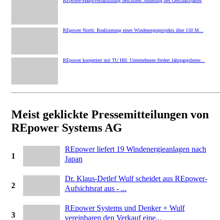
REpower-Hauptversammlung beschließt Änderung des Geschäftsjahres
REpower North: Realisierung eines Windenergieprojekts über 150 M...
REpower kooperiert mit TU HH: Unternehmen fördert Jahrgangsbeste...
Meist geklickte Pressemitteilungen von
REpower Systems AG
REpower liefert 19 Windenergieanlagen nach
1
Japan
Dr. Klaus-Detlef Wulf scheidet aus REpower-
2
Aufsichtsrat aus - ...
REpower Systems und Denker + Wulf
3
vereinbaren den Verkauf eine...