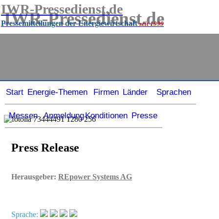
IWR-Pressedienst.de
IWR-Pressedienst.de
Pressemitteilungen der Energiewirtschaft
seit 1999
Pressemitteilungen der Energiewirtschaft
seit
1999
Start
Energie-Themen
Firmen
Länder
Sprachen
Messen
Anmeldung
Konditionen
Presse
Press Release
Herausgeber:
REpower Systems AG
Sprache: