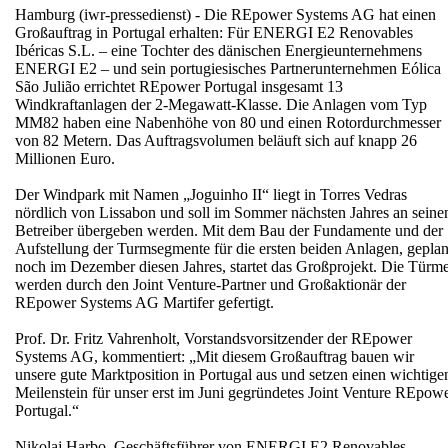
Hamburg (iwr-pressedienst) - Die REpower Systems AG hat einen
Großauftrag in Portugal erhalten: Für ENERGI E2 Renovables
Ibéricas S.L. – eine Tochter des dänischen Energieunternehmens
ENERGI E2 – und sein portugiesisches Partnerunternehmen Eólica
São Julião errichtet REpower Portugal insgesamt 13
Windkraftanlagen der 2-Megawatt-Klasse. Die Anlagen vom Typ
MM82 haben eine Nabenhöhe von 80 und einen Rotordurchmesser
von 82 Metern. Das Auftragsvolumen beläuft sich auf knapp 26
Millionen Euro.
Der Windpark mit Namen „Joguinho II“ liegt in Torres Vedras
nördlich von Lissabon und soll im Sommer nächsten Jahres an seine
Betreiber übergeben werden. Mit dem Bau der Fundamente und der
Aufstellung der Turmsegmente für die ersten beiden Anlagen, geplan
noch im Dezember diesen Jahres, startet das Großprojekt. Die Türm
werden durch den Joint Venture-Partner und Großaktionär der
REpower Systems AG Martifer gefertigt.
Prof. Dr. Fritz Vahrenholt, Vorstandsvorsitzender der REpower
Systems AG, kommentiert: „Mit diesem Großauftrag bauen wir
unsere gute Marktposition in Portugal aus und setzen einen wichtige
Meilenstein für unser erst im Juni gegründetes Joint Venture REpow
Portugal.“
Nikolaj Harbo, Geschäftsführer von ENERGI E2 Renovables