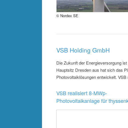
© Nordex SE
VSB Holding GmbH
Die Zukunft der Energieversorgung ist 
Hauptsitz Dresden aus hat sich das Pl
Photovoltaiklösungen entwickelt. VSB 
VSB realisiert 8-MWp-
Photovoltaikanlage für thyssenk