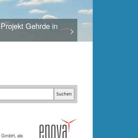
Gehrde in
>
Suchen
r GmbH, als