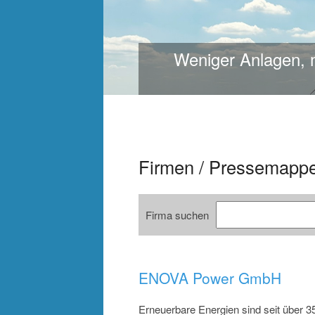
om in
Weniger Anlagen, mehr Lei
SA
insgesamt 525 MW
>
>
>
Firmen / Pressemapp
Firma suchen
ENOVA Power GmbH
Erneuerbare Energien sind seit über 