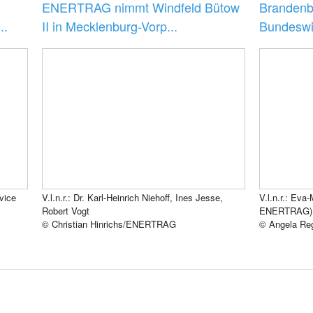
ENERTRAG nimmt Windfeld Bütow
Brandenb
..
II in Mecklenburg-Vorp...
Bundeswir
Reiche...
vice
V.l.n.r.: Dr. Karl-Heinrich Niehoff, Ines Jesse,
V.l.n.r.: Eva
Robert Vogt
ENERTRAG), 
© Christian Hinrichs/ENERTRAG
© Angela Re