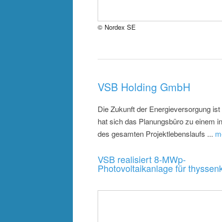
© Nordex SE
VSB Holding GmbH
Die Zukunft der Energieversorgung ist
hat sich das Planungsbüro zu einem in
des gesamten Projektlebenslaufs ...
m
VSB realisiert 8-MWp-
Photovoltaikanlage für thyssenk