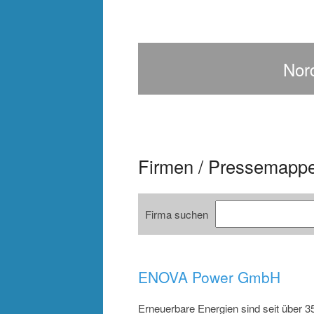
om in
 in
SA
>
>
>
Nor
Firmen / Pressemapp
Firma suchen
ENOVA Power GmbH
Erneuerbare Energien sind seit über 3