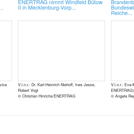
ENERTRAG nimmt Windfeld Bütow
Brandenb
..
II in Mecklenburg-Vorp...
Bundeswir
Reiche...
vice
V.l.n.r.: Dr. Karl-Heinrich Niehoff, Ines Jesse,
V.l.n.r.: Eva
Robert Vogt
ENERTRAG), 
© Christian Hinrichs/ENERTRAG
© Angela Re