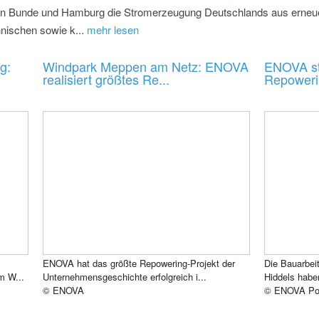
 in Bunde und Hamburg die Stromerzeugung Deutschlands aus erneue
nischen sowie k...
mehr lesen
g:
Windpark Meppen am Netz: ENOVA
ENOVA st
realisiert größtes Re...
Repoweri
ENOVA hat das größte Repowering-Projekt der
Die Bauarbei
m W...
Unternehmensgeschichte erfolgreich i...
Hiddels hab
© ENOVA
© ENOVA Po