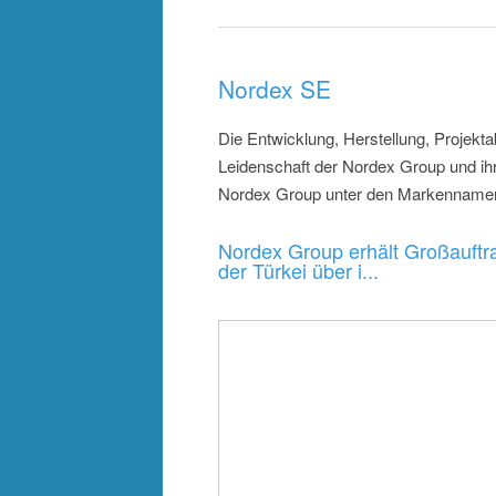
Nordex SE
Die Entwicklung, Herstellung, Projek
Leidenschaft der Nordex Group und ihre
Nordex Group unter den Markennamen
Nordex Group erhält Großauftra
der Türkei über i...