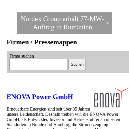
Weni
ex Group erhält
x Group erhält 77-MW-
Leis
ftrag in der Türkei
>
>
ftrag in Rumänien
Repower
insgesamt 525 MW
Firmen / Pressemappen
Firma suchen
Suchen
ENOVA Power GmbH
Erneuerbare Energien sind seit über 35 Jahren
unsere Leidenschaft. Deshalb treiben wir, die ENOVA Power
GmbH, als Entwickler, Investor und Betriebsführer an unseren
Standorten in Bunde und Hamburg die Stromerzeugung