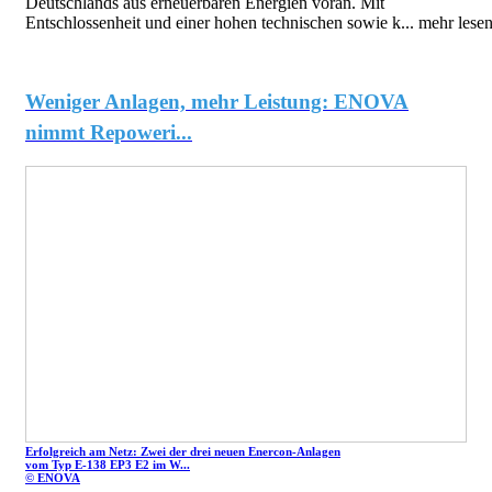
Deutschlands aus erneuerbaren Energien voran. Mit
Entschlossenheit und einer hohen technischen sowie k...
mehr lese
Weniger Anlagen, mehr Leistung: ENOVA
nimmt Repoweri...
Erfolgreich am Netz: Zwei der drei neuen Enercon-Anlagen
vom Typ E-138 EP3 E2 im W...
© ENOVA