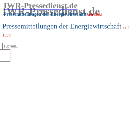
IWR-Pressedienst.de
IWR-Pressedienst.de
Pressemitteilungen der Energiewirtschaft
seit 1999
Pressemitteilungen der Energiewirtschaft
seit
1999