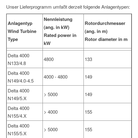
Unser Lieferprogramm umfaßt derzeit folgende Anlagentypen:
Nennleistung
Anlagentyp
Rotordurchmesser
(ang. in kW)
Wind Turbine
(ang. in m)
Rated power in
Type
Rotor diameter in m
kW
Delta 4000
4800
133
N133/4.8
Delta 4000
4000 - 4800
149
N149/4.0-4.5
Delta 4000
> 5000
149
N149/5.X
Delta 4000
> 4000
155
N155/4.X
Delta 4000
> 5000
155
N155/5.X